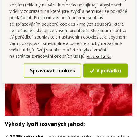
se vám reklamy na věci, které vás nezajímají. Abyste web
viděli v zobrazení na které jste zvyklí a nemuseli se pokaždé
přihlašovat. Proto od vás potřebujeme souhlas
se zpracováním souborů cookies - malých souborů, které
se dočasně ukládají ve vašem prohlížeči. Stisknutím tlačítka
„V pořádku“ souhlasíte s nastavením cookies tak, abychom
vám poskytovali smysluplné a užitečné služby na základě
vašich údajů. Svůj souhlas můžete kdykoli změnit
na stránce zpracování osobních údajů.
Viac veľkostí
Spravovat cookies
V pořádku
Výhody lyofilizovaných jahod:
✔
100% přírodní
– bez přidaného cukru, konzervantů a