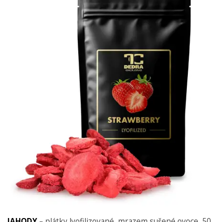
JAHODY
– plátky lyofilizované, mrazem sušené ovoce, 50