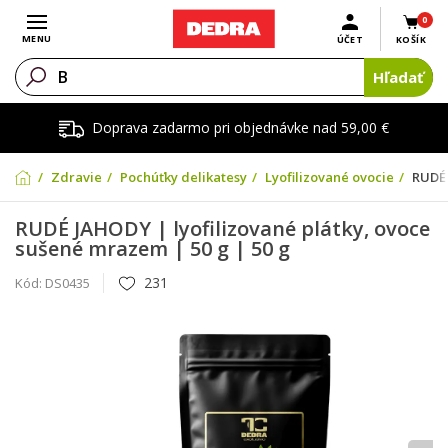
0
Otvoriť menu
MENU
ÚČET
KOŠÍK
Hľadať
Doprava zadarmo pri objednávke nad 59,00 €
Zdravie
Pochúťky delikatesy
Lyofilizované ovocie
RUDÉ 
RUDÉ JAHODY | lyofilizované plátky, ovoce
sušené mrazem | 50 g | 50 g
231
Kód:
DS0435