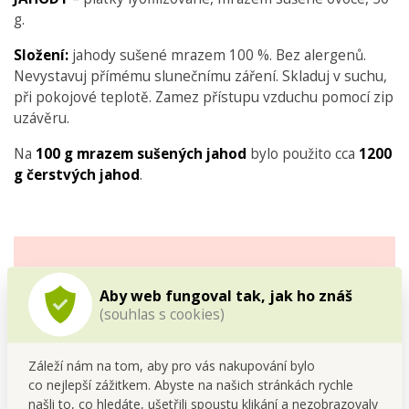
g.
Složení:
jahody sušené mrazem 100 %. Bez alergenů.
Nevystavuj přímému slunečnímu záření. Skladuj v suchu,
při pokojové teplotě. Zamez přístupu vzduchu pomocí zip
uzávěru.
Na
100 g mrazem sušených jahod
bylo použito cca
1200
g čerstvých jahod
.
Lyofilizované jahody– chuť
Aby web fungoval tak, jak ho znáš
léta po celý rok
(souhlas s cookies)
Záleží nám na tom, aby pro vás nakupování bylo
co nejlepší zážitkem. Abyste na našich stránkách rychle
našli to, co hledáte, ušetřili spoustu klikání a nezobrazovaly