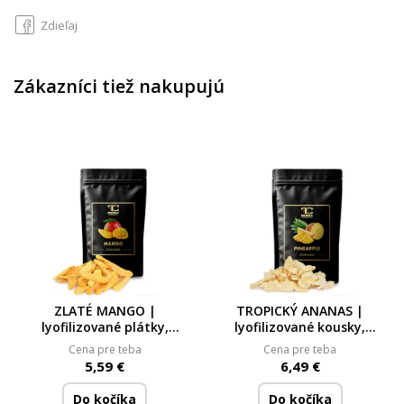
Zdieľaj
Zákazníci tiež nakupujú
ZLATÉ MANGO |
TROPICKÝ ANANAS |
lyofilizované plátky,
lyofilizované kousky,
ovoce sušené mrazem |
ovoce sušené mrazem
Cena pre teba
Cena pre teba
50 g
5,59 €
6,49 €
Do kočíka
Do kočíka