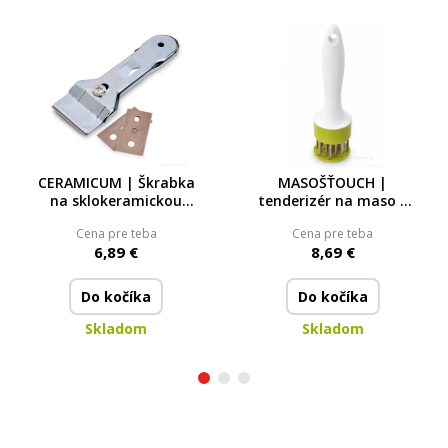
CERAMICUM | Škrabka
MASOŠŤOUCH |
na sklokeramickou
tenderizér na maso |
desku + 2 náhradní
20 cm | křehčí a
Cena pre teba
Cena pre teba
břity ZDARMA
šťavnatější maso bez
6,89 €
8,69 €
námahy
Do kočíka
Do kočíka
Skladom
Skladom