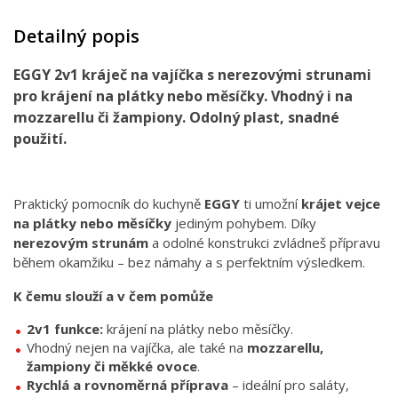
Detailný popis
EGGY 2v1 kráječ na vajíčka s nerezovými strunami
pro krájení na plátky nebo měsíčky. Vhodný i na
mozzarellu či žampiony. Odolný plast, snadné
použití.
Praktický pomocník do kuchyně
EGGY
ti umožní
krájet vejce
na plátky nebo měsíčky
jediným pohybem. Díky
nerezovým strunám
a odolné konstrukci zvládneš přípravu
během okamžiku – bez námahy a s perfektním výsledkem.
K čemu slouží a v čem pomůže
2v1 funkce:
krájení na plátky nebo měsíčky.
Vhodný nejen na vajíčka, ale také na
mozzarellu,
žampiony či měkké ovoce
.
Rychlá a rovnoměrná příprava
– ideální pro saláty,