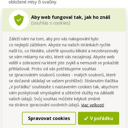
obložené mísy či svačiny.
VÝHODY:
Aby web fungoval tak, jak ho znáš
(souhlas s cookies)
Nerezové struny
pro hladký a čistý řez.
Odolný tvrzený plast
pro dlouhou životnost.
Jednoduché ovládání
– zvládne každý člen rodiny.
Záleží nám na tom, aby pro vás nakupování bylo
Univerzální použití
na různé potraviny.
co nejlepší zážitkem. Abyste na našich stránkách rychle
našli to, co hledáte, ušetřili spoustu klikání a nezobrazovaly
Použití a tipy pro uživatele
se vám reklamy na věci, které vás nezajímají. Abyste web
Polož vejce do vybrání a jedním pohybem sklop víko se
viděli v zobrazení na které jste zvyklí a nemuseli se pokaždé
strunami.
přihlašovat. Proto od vás potřebujeme souhlas
Při použití funkce na měsíčky lehce natoč držák a opakuj
se zpracováním souborů cookies - malých souborů, které
proces.
se dočasně ukládají ve vašem prohlížeči. Stisknutím tlačítka
Vyzkoušej na
mozzarellu do salátu Caprese
nebo na
„V pořádku“ souhlasíte s nastavením cookies tak, abychom
žampiony do rychlé pizzy
.
vám poskytovali smysluplné a užitečné služby na základě
vašich údajů. Svůj souhlas můžete kdykoli změnit
FAQ
na stránce zpracování osobních údajů.
Viac veľkostí
Lze mýt v myčce?
Ano, je vhodný do myčky.
Na co dalšího mohu použít?
Na mozzarellu, žampiony,
Spravovat cookies
V pořádku
měkké ovoce.