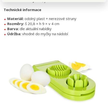
Nezničí se struny?
Ne, jsou z odolné nerezové oceli.
Technické informace
Materiál:
odolný plast + nerezové struny
Rozměry:
š 20,8 × h 9 × v 4 cm
Barva:
dle aktuální nabídky
Údržba:
vhodné do myčky na nádobí