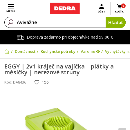
0
Otvoriť menu
MENU
ÚČET
KOŠÍK
Hľadať
Doprava zadarmo pri objednávke nad 59,00 €
Domácnosť
Kuchynské potreby
Varenie 🥘
Vychytávky n
EGGY | 2v1 kráječ na vajíčka – plátky a
měsíčky | nerezové struny
156
Kód:
DA8436