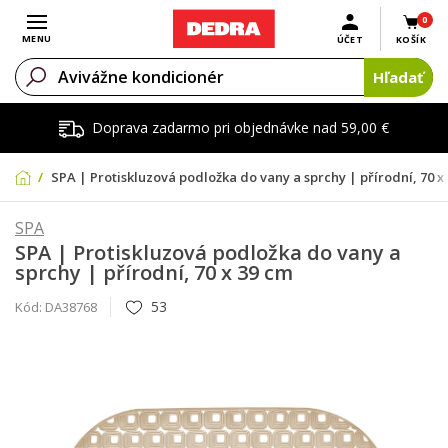
0
Otvoriť menu
MENU
ÚČET
KOŠÍK
Hľadať
Doprava zadarmo pri objednávke nad 59,00 €
SPA | Protiskluzová podložka do vany a sprchy | přírodní, 70 x
SPA
SPA | Protiskluzová podložka do vany a
sprchy | přírodní, 70 x 39 cm
53
Kód:
DA38768