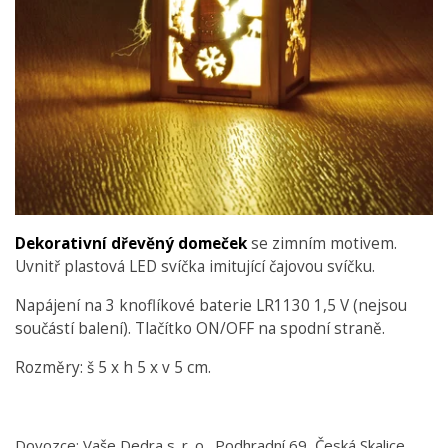
Dekorativní dřevěný domeček
se zimním motivem.
Uvnitř plastová LED svíčka imitující čajovou svíčku.
Napájení na 3 knoflíkové baterie LR1130 1,5 V (nejsou
součástí balení). Tlačítko ON/OFF na spodní straně.
Rozměry: š 5 x h 5 x v 5 cm.
Dovozce: Vaše Dedra s. r. o., Podhradní 69, Česká Skalice,