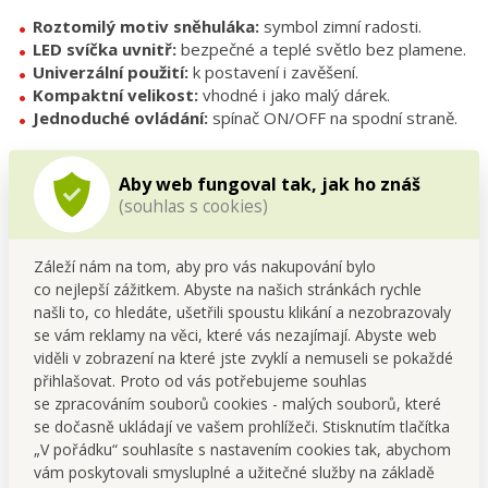
Roztomilý motiv sněhuláka:
symbol zimní radosti.
LED svíčka uvnitř:
bezpečné a teplé světlo bez plamene.
Univerzální použití:
k postavení i zavěšení.
Kompaktní velikost:
vhodné i jako malý dárek.
Jednoduché ovládání:
spínač ON/OFF na spodní straně.
Technické parametry
Aby web fungoval tak, jak ho znáš
Typ dekorace:
dřevěný domeček se světlem
(souhlas s cookies)
Motiv:
sněhulák
Osvětlení:
LED svíčka imitující plamínek
Záleží nám na tom, aby pro vás nakupování bylo
Napájení:
3× knoflíková baterie LR1130, 1,5 V (nejsou
co nejlepší zážitkem. Abyste na našich stránkách rychle
součástí balení)
našli to, co hledáte, ušetřili spoustu klikání a nezobrazovaly
Spínač:
ON/OFF na spodní straně
se vám reklamy na věci, které vás nezajímají. Abyste web
Rozměry:
šířka 5 cm × hloubka 5 cm × výška 5 cm
viděli v zobrazení na které jste zvyklí a nemuseli se pokaždé
Tipy na použití
přihlašovat. Proto od vás potřebujeme souhlas
se zpracováním souborů cookies - malých souborů, které
Zavěs do okna nebo na větvičku,
kde se světlo krásně
se dočasně ukládají ve vašem prohlížeči. Stisknutím tlačítka
rozptýlí.
„V pořádku“ souhlasíte s nastavením cookies tak, abychom
Umísti na stůl či komodu,
jako jemný akcent vánoční
vám poskytovali smysluplné a užitečné služby na základě
výzdoby.