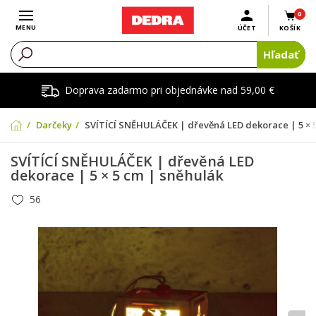
0
Otvoriť menu
MENU
ÚČET
KOŠÍK
Hľadať
Doprava zadarmo pri objednávke nad 59,00 €
Darčeky
SVÍTÍCÍ SNĚHULÁČEK | dřevěná LED dekorace | 5 × 
SVÍTÍCÍ SNĚHULÁČEK | dřevěná LED
dekorace | 5 × 5 cm | sněhulák
56