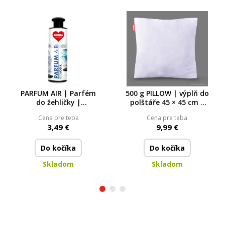
PARFUM AIR | Parfém
500 g PILLOW | výplň do
do žehličky |
polštáře 45 × 45 cm |
koncentrát | 200 ml =
500 g nadýchaného
Cena pre teba
Cena pre teba
1200 ml
kuličkového dutého
3,49 €
9,99 €
vlákna
Do kočíka
Do kočíka
Skladom
Skladom