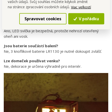
vašich údajů. Svůj souhlas můžete kdykoli změnit
Kombinuj s dalšími mini domečky,
a vytvoř malou zimní
na stránce zpracování osobních údajů.
Viac veľkostí
vesničku.
Spravovat cookies
V pořádku
FAQ – časté dotazy
Je domeček vhodný do dětského pokoje?
Ano, LED svíčka je bezpečná, protože nehrozí otevřený
oheň ani vosk.
Jsou baterie součástí balení?
Ne, 3 knoflíkové baterie LR1130 je nutné dokoupit zvlášť.
Lze domeček používat venku?
Ne, dekorace je určena výhradně pro interiér.