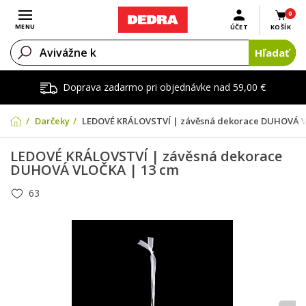
0
Otvoriť menu
MENU
ÚČET
KOŠÍK
Hľadať
Doprava zadarmo pri objednávke nad 59,00 €
Darčeky
LEDOVÉ KRÁLOVSTVÍ | závěsná dekorace DUHOVÁ V
LEDOVÉ KRÁLOVSTVÍ | závěsná dekorace
DUHOVÁ VLOČKA | 13 cm
63