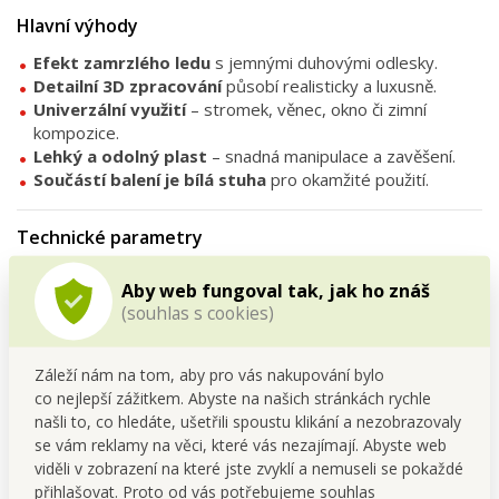
Hlavní výhody
Efekt zamrzlého ledu
s jemnými duhovými odlesky.
Detailní 3D zpracování
působí realisticky a luxusně.
Univerzální využití
– stromek, věnec, okno či zimní
kompozice.
Lehký a odolný plast
– snadná manipulace a zavěšení.
Součástí balení je bílá stuha
pro okamžité použití.
Technické parametry
Materiál:
speciální plast s duhovým efektem
Aby web fungoval tak, jak ho znáš
Rozměry:
průměr 13 cm × hloubka 1,7 cm
(souhlas s cookies)
Zavěšení:
bílá stuha součástí balení
Barva:
ledově bílá s duhovými odlesky
Záleží nám na tom, aby pro vás nakupování bylo
co nejlepší zážitkem. Abyste na našich stránkách rychle
Tipy na umístění
našli to, co hledáte, ušetřili spoustu klikání a nezobrazovaly
Zavěste ji na
vánoční stromek
mezi světýlka, aby vynikly
se vám reklamy na věci, které vás nezajímají. Abyste web
duhové odlesky.
viděli v zobrazení na které jste zvyklí a nemuseli se pokaždé
Použijte jako
dekoraci do okna
, kde krásně rozzáří zimní
přihlašovat. Proto od vás potřebujeme souhlas