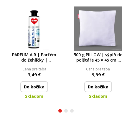
PARFUM AIR | Parfém
500 g PILLOW | výplň do
do žehličky |
polštáře 45 × 45 cm |
koncentrát | 200 ml =
500 g nadýchaného
Cena pre teba
Cena pre teba
1200 ml
kuličkového dutého
3,49 €
9,99 €
vlákna
Do kočíka
Do kočíka
Skladom
Skladom