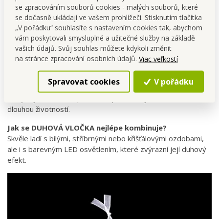
světlo.
se zpracováním souborů cookies - malých souborů, které
Vložte ji do
věnce či svátečního aranžmá
jako
se dočasně ukládají ve vašem prohlížeči. Stisknutím tlačítka
dominantní prvek.
„V pořádku“ souhlasíte s nastavením cookies tak, abychom
Kombinujte s dalšími ozdobami z kolekce
LEDOVÉ
vám poskytovali smysluplné a užitečné služby na základě
KRÁLOVSTVÍ
pro harmonický ledový efekt.
vašich údajů. Svůj souhlas můžete kdykoli změnit
na stránce zpracování osobních údajů.
Viac veľkostí
FAQ – vaše nejčastější dotazy
Spravovat cookies
V pořádku
Je ozdoba křehká?
Ne, je vyrobena ze speciálního plastu s vysokou odolností a
dlouhou životností.
Jak se DUHOVÁ VLOČKA nejlépe kombinuje?
Skvěle ladí s bílými, stříbrnými nebo křišťálovými ozdobami,
ale i s barevným LED osvětlením, které zvýrazní její duhový
efekt.