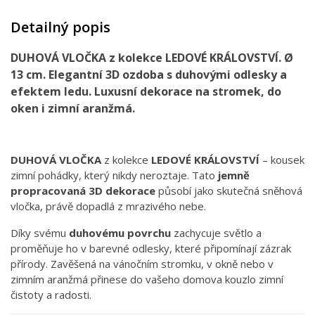
Detailný popis
DUHOVÁ VLOČKA z kolekce LEDOVÉ KRÁLOVSTVÍ. Ø
13 cm. Elegantní 3D ozdoba s duhovými odlesky a
efektem ledu. Luxusní dekorace na stromek, do
oken i zimní aranžmá.
DUHOVÁ VLOČKA
z kolekce
LEDOVÉ KRÁLOVSTVÍ
– kousek
zimní pohádky, který nikdy neroztaje. Tato
jemně
propracovaná 3D dekorace
působí jako skutečná sněhová
vločka, právě dopadlá z mrazivého nebe.
Díky svému
duhovému povrchu
zachycuje světlo a
proměňuje ho v barevné odlesky, které připomínají zázrak
přírody. Zavěšená na vánočním stromku, v okně nebo v
zimním aranžmá přinese do vašeho domova kouzlo zimní
čistoty a radosti.