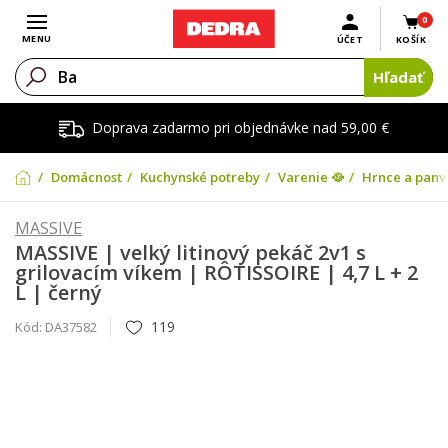
0
Otvoriť menu
MENU
ÚČET
KOŠÍK
Hľadať
Doprava zadarmo pri objednávke nad 59,00 €
Domácnosť
Kuchynské potreby
Varenie 🥘
Hrnce a panv
MASSIVE
MASSIVE | velký litinový pekáč 2v1 s
grilovacím víkem | RÔTISSOIRE | 4,7 L + 2
L | černý
119
Kód:
DA37582