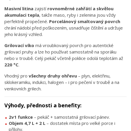
Masivní litina
zajistí
rovnoměrné zahřátí a skvělou
akumulaci tepla
, takže maso, ryby i zelenina jsou vždy
perfektně propečené.
Porcelánový smaltovaný povrch
chrání nádobí před poškozením, usnadňuje čištění a udržuje
jeho krásný vzhled.
Grilovací víko
má vroubkovaný povrch pro autentické
grilovací pruhy a lze ho používat samostatně na sporáku
nebo v troubě. Celý pekáč včetně poklice odolá teplotám až
220 °C
.
Vhodný pro
všechny druhy ohřevu
– plyn, elektřinu,
sklokeramiku, indukci, halogen – i pro pečení v troubě a na
venkovních grilech.
Výhody, přednosti a benefity:
2v1 funkce
– pekáč + samostatná grilovací pánev.
Objem 4,7 L + 2 L
– dostatek místa pro velké porce i
přílohy.