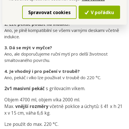
1. Mohu víko používat samostatně?
Spravovat cookies
V pořádku
Ano, víko má vroubkované dno a funguje jako grilovací pánev.
2. Lze pekáč použít na indukci?
Ano, je plně kompatibilní se všemi varnými deskami včetně
indukce.
3. Dá se mýt v myčce?
Ano, ale doporučujeme ruční mytí pro delší životnost
smaltovaného povrchu.
4. Je vhodný i pro pečení v troubě?
Ano, pekáč i víko lze používat v troubě do 220 °C.
2v1 masivní pekáč
s grilovacím víkem.
Objem 4700 ml, objem víka 2000 ml.
Max.
vnější rozměry
včetně poklice a úchytů:
š 41 x h 21
x v 15 cm, váha 6,6 kg.
Lze použít do max. 220 °C.