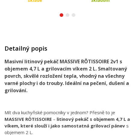
sklade
Skladom
Detailný popis
Masivní litinový pekáč MASSIVE RÔTISSOIRE 2v1 s
objemem 4,7 L a grilovacím víkem 2 L. Smaltovaný
povrch, skvělé rozložení tepla, vhodný na všechny
varné plochy i do trouby. Ideální na pečení, dušení a
grilování.
Mít dva kuchyňské pomocníky v jednom? Přesně to je
MASSIVE RÔTISSOIRE
–
litinový pekáč s objemem 4,7 L a
víkem, které slouží i jako samostatná grilovací pánev
s
objemem 2 L.