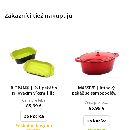
Zákazníci tiež nakupujú
BIOPAN® | 2v1 pekáč s
MASSIVE | litinový
grilovacím víkem | litý
pekáč se samopodlévací
hliník & keramický
poklicí | RÔTISSOIRE | 7
Cena pre teba
Cena pre teba
povrch | 8 L + 3,3 L
L | žíhaný červený
85,99 €
85,99 €
Do kočíka
Do kočíka
Posledné kusy na