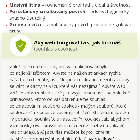
Masivní litina
– rovnoměrné prohřátí a dlouhá životnost.
Porcelánový smaltovaný povrch
– odolný, hygienický a
snadno čistitelný.
Grilovací víko
– vroubkovaný povrch pro krásné grilovací
pruhy.
Univerzální použití
– všechny typy ohřevu + trouba i gril.
Aby web fungoval tak, jak ho znáš
(souhlas s cookies)
Technické údaje:
Záleží nám na tom, aby pro vás nakupování bylo
Objem pekáče:
4,7 L
co nejlepší zážitkem. Abyste na našich stránkách rychle
Objem víka:
2 L
našli to, co hledáte, ušetřili spoustu klikání a nezobrazovaly
Rozměry (s víkem a úchyty):
Š 41 cm × H 21 cm × V 15
se vám reklamy na věci, které vás nezajímají. Abyste web
cm
viděli v zobrazení na které jste zvyklí a nemuseli se pokaždé
Hmotnost:
cca 6,6 kg
přihlašovat. Proto od vás potřebujeme souhlas
Materiál:
litina, porcelánový smalt
se zpracováním souborů cookies - malých souborů, které
Teplotní odolnost:
do 220 °C
se dočasně ukládají ve vašem prohlížeči. Stisknutím tlačítka
Použití:
plyn, el. sporák, sklokeramika, indukce, halogen,
„V pořádku“ souhlasíte s nastavením cookies tak, abychom
trouba, venkovní gril
vám poskytovali smysluplné a užitečné služby na základě
vašich údajů. Svůj souhlas můžete kdykoli změnit
FAQ – Nejčastější dotazy:
na stránce zpracování osobních údajů.
Viac veľkostí