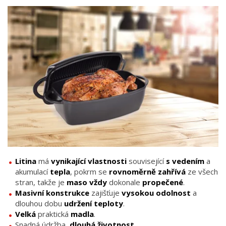
Litina
má
vynikající vlastnosti
související
s vedením
a
akumulací
tepla
, pokrm se
rovnoměrně zahřívá
ze všech
stran, takže je
maso vždy
dokonale
propečené
.
Masivní konstrukce
zajišťuje
vysokou odolnost
a
dlouhou dobu
udržení teploty
.
Velká
praktická
madla
.
Snadná údržba,
dlouhá životnost
.