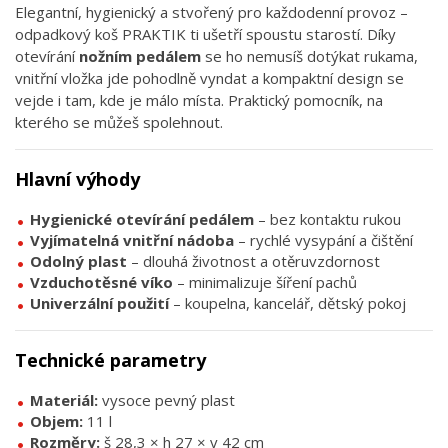
Elegantní, hygienický a stvořený pro každodenní provoz –
odpadkový koš PRAKTIK ti ušetří spoustu starostí. Díky
otevírání
nožním pedálem
se ho nemusíš dotýkat rukama,
vnitřní vložka jde pohodlně vyndat a kompaktní design se
vejde i tam, kde je málo místa. Praktický pomocník, na
kterého se můžeš spolehnout.
Hlavní výhody
Hygienické otevírání pedálem
– bez kontaktu rukou
Vyjímatelná vnitřní nádoba
– rychlé vysypání a čištění
Odolný plast
– dlouhá životnost a otěruvzdornost
Vzduchotěsné víko
– minimalizuje šíření pachů
Univerzální použití
– koupelna, kancelář, dětský pokoj
Technické parametry
Materiál:
vysoce pevný plast
Objem:
11 l
Rozměry:
š 28,3 × h 27 × v 42 cm