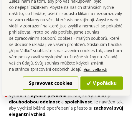
Záleží nám na tom, aby pro vás nakupování bylo
co nejlepší zážitkem. Abyste na našich stránkách rychle
našli to, co hledáte, ušetřili spoustu klikání a nezobrazovaly
se vám reklamy na věci, které vás nezajímají. Abyste web
viděli v zobrazení na které jste zvyklí a nemuseli se pokaždé
přihlašovat. Proto od vás potřebujeme souhlas
se zpracováním souborů cookies - malých souborů, které
se dočasně ukládají ve vašem prohlížeči. Stisknutím tlačítka
„V pořádku“ souhlasíte s nastavením cookies tak, abychom
vám poskytovali smysluplné a užitečné služby na základě
vašich údajů. Svůj souhlas můžete kdykoli změnit
na stránce zpracování osobních údajů.
Viac veľkostí
Stylový a funkční odpadkový koš je ideální pro
každodenní
Spravovat cookies
V pořádku
použití
v
koupelně
,
kanceláři
,
dětském
pokoji
a dalších
prostorách.
Vyroben z
vysoce
pevného
plastu, který zaručuje
dlouhodobou
odolnost
a
spolehlivost
. Je navržen tak,
aby vydržel běžné opotřebení a přesto si
zachoval svůj
elegantní vzhled
.