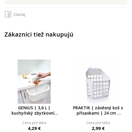
Zdieľaj
Zákazníci tiež nakupujú
GENIUS | 3,6 L |
PRAKTIK | závěsný koš s
kuchyňský zbytkovník
přísavkami | 24 cm |
se stěrkou | závěsný
odolný plast
Cena pre teba
Cena pre teba
koš na dvířka linky
4,29 €
2,99 €