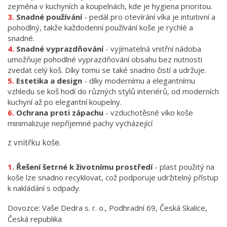
zejména v kuchyních a koupelnách, kde je hygiena prioritou.
Snadné používání
- pedál pro otevírání víka je intuitivní a
pohodlný, takže každodenní používání koše je rychlé a
snadné.
Snadné vyprazdňování
- vyjímatelná vnitřní nádoba
umožňuje pohodlné vyprazdňování obsahu bez nutnosti
zvedat celý koš. Díky tomu se také snadno čistí a udržuje.
Estetika a design
- díky modernímu a elegantnímu
vzhledu se koš hodí do různých stylů interiérů, od moderních
kuchyní až po elegantní koupelny.
Ochrana proti zápachu
- vzduchotěsné víko koše
minimalizuje nepříjemné pachy vycházející
z vnitřku koše.
Řešení šetrné k životnímu prostředí
- plast použitý na
koše lze snadno recyklovat, což podporuje udržitelný přístup
k nakládání s odpady.
Dovozce: Vaše Dedra s. r. o., Podhradní 69, Česká Skalice,
Česká republika