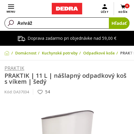
0
Otvoriť menu
MENU
ÚČET
KOŠÍK
Hľadať
Doprava zadarmo pri objednávke nad 59,00 €
Domácnosť
Kuchynské potreby
Odpadkové koše
PRAKTI
PRAKTIK
PRAKTIK | 11 L | nášlapný odpadkový koš
s víkem | šedý
54
Kód:
DA37034