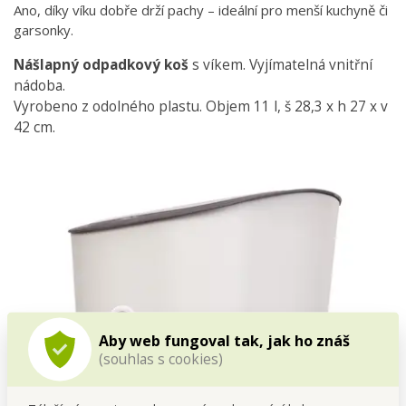
Ano, díky víku dobře drží pachy – ideální pro menší kuchyně či
garsonky.
Nášlapný odpadkový koš
s víkem. Vyjímatelná vnitřní
nádoba.
Vyrobeno z odolného plastu. Objem 11 l, š 28,3 x h 27 x v
42 cm.
Aby web fungoval tak, jak ho znáš
(souhlas s cookies)