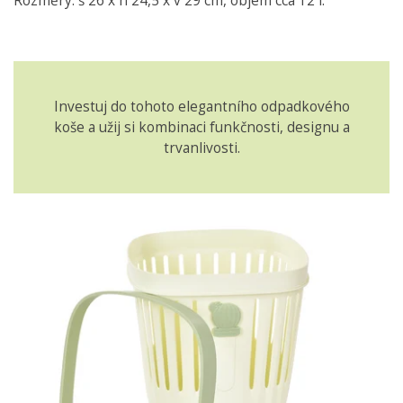
Rozměry: š 26 x h 24,5 x v 29 cm, objem cca 12 l.
Investuj do tohoto elegantního odpadkového
koše a užij si kombinaci funkčnosti, designu a
trvanlivosti.