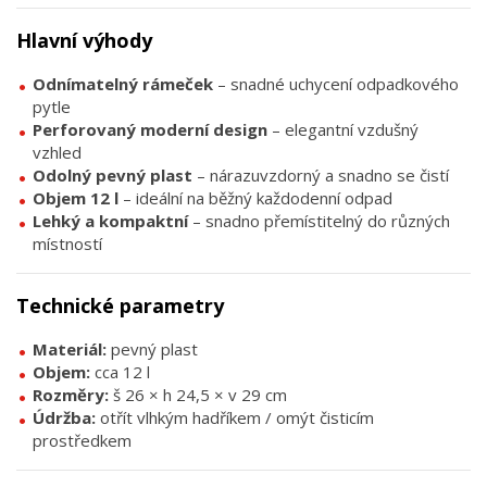
Hlavní výhody
Odnímatelný rámeček
– snadné uchycení odpadkového
pytle
Perforovaný moderní design
– elegantní vzdušný
vzhled
Odolný pevný plast
– nárazuvzdorný a snadno se čistí
Objem 12 l
– ideální na běžný každodenní odpad
Lehký a kompaktní
– snadno přemístitelný do různých
místností
Technické parametry
Materiál:
pevný plast
Objem:
cca 12 l
Rozměry:
š 26 × h 24,5 × v 29 cm
Údržba:
otřít vlhkým hadříkem / omýt čisticím
prostředkem