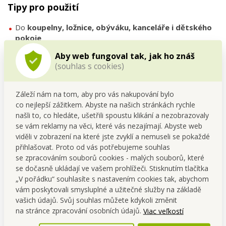
Tipy pro použití
Do
koupelny, ložnice, obýváku, kanceláře i dětského
pokoje
Nebo jako stylový koš na
obaly, papíry či kosmetický
Aby web fungoval tak, jak ho znáš
odpad
(souhlas s cookies)
Doporučujeme používat s
igelitovými nebo
kompostovatelnými sáčky
Záleží nám na tom, aby pro vás nakupování bylo
co nejlepší zážitkem. Abyste na našich stránkách rychle
FAQ – Často kladené otázky
našli to, co hledáte, ušetřili spoustu klikání a nezobrazovaly
se vám reklamy na věci, které vás nezajímají. Abyste web
1. Drží pytel pevně na svém místě?
viděli v zobrazení na které jste zvyklí a nemuseli se pokaždé
Ano, díky odnímatelnému rámečku se pytel nevyvléká ani
přihlašovat. Proto od vás potřebujeme souhlas
nepadá dovnitř.
se zpracováním souborů cookies - malých souborů, které
se dočasně ukládají ve vašem prohlížeči. Stisknutím tlačítka
2. Hodí se do vlhkého prostředí?
„V pořádku“ souhlasíte s nastavením cookies tak, abychom
Ano, plast je odolný – skvělý například i do koupelny.
vám poskytovali smysluplné a užitečné služby na základě
vašich údajů. Svůj souhlas můžete kdykoli změnit
3. Dá se koš použít bez pytle?
na stránce zpracování osobních údajů.
Viac veľkostí
Ano, nicméně pro čistší používání doporučujeme vložit sáček.