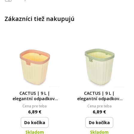
Zákazníci tiež nakupujú
CACTUS | 9 L |
CACTUS | 9 L |
elegantní odpadkový
elegantní odpadkový
koš bez víka s
koš bez víka s
Cena pre teba
Cena pre teba
odnímatelným
odnímatelným
6,89 €
6,89 €
rámečkem
rámečkem
Do kočíka
Do kočíka
Skladom
Skladom