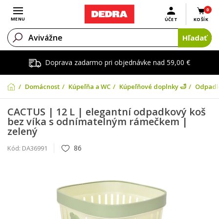
0
Otvoriť menu
MENU
ÚČET
KOŠÍK
Hľadať
Doprava zadarmo pri objednávke nad 59,00 €
Domácnosť
Kúpeľňa a WC
Kúpeľňové doplnky 🛁
Odpadk
CACTUS | 12 L | elegantní odpadkový koš
bez víka s odnímatelným rámečkem |
zelený
86
Kód:
DA36991