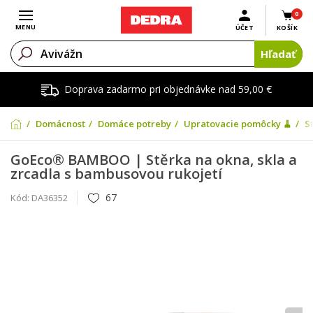
0
Otvoriť menu
MENU
ÚČET
KOŠÍK
Hľadať
Doprava zadarmo pri objednávke nad 59,00 €
Domácnosť
Domáce potreby
Upratovacie pomôcky 🧹
S
GoEco® BAMBOO | Stěrka na okna, skla a
zrcadla s bambusovou rukojetí
67
Kód:
DA36352