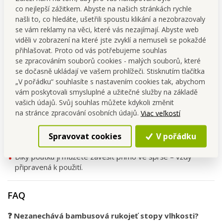
co nejlepší zážitkem. Abyste na našich stránkách rychle
Péče a údržba
našli to, co hledáte, ušetřili spoustu klikání a nezobrazovaly
se vám reklamy na věci, které vás nezajímají. Abyste web
Po použití opláchněte vodou a nechte oschnout.
viděli v zobrazení na které jste zvyklí a nemuseli se pokaždé
Bambusovou část chraňte před dlouhodobou vlhkostí – pro
přihlašovat. Proto od vás potřebujeme souhlas
zachování krásného vzhledu ji občas otřete suchým
se zpracováním souborů cookies - malých souborů, které
hadříkem nebo lehce ošetřete olejem.
se dočasně ukládají ve vašem prohlížeči. Stisknutím tlačítka
„V pořádku“ souhlasíte s nastavením cookies tak, abychom
vám poskytovali smysluplné a užitečné služby na základě
Tipy pro použití
vašich údajů. Svůj souhlas můžete kdykoli změnit
na stránce zpracování osobních údajů.
Viac veľkostí
Po sprchování stírejte sklo ihned, aby se zabránilo
usazování vodního kamene.
Spravovat cookies
V pořádku
Využijte i na
zrcadla a obklady v koupelně
, která
zůstanou bez šmouh.
Díky poutku ji můžete zavěsit přímo ve sprše – vždy
připravená k použití.
FAQ
❓ Nezanechává bambusová rukojeť stopy vlhkosti?