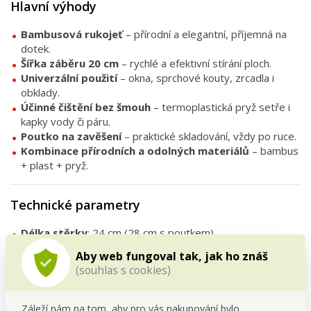
Hlavní výhody
Bambusová rukojeť
– přírodní a elegantní, příjemná na
dotek.
Šířka záběru 20 cm
– rychlé a efektivní stírání ploch.
Univerzální použití
– okna, sprchové kouty, zrcadla i
obklady.
Účinné čištění bez šmouh
– termoplastická pryž setře i
kapky vody či páru.
Poutko na zavěšení
– praktické skladování, vždy po ruce.
Kombinace přírodních a odolných materiálů
– bambus
+ plast + pryž.
Technické parametry
Délka stěrky
: 24 cm (28 cm s poutkem)
Šířka záběru
: 20 cm
Aby web fungoval tak, jak ho znáš
Materiál
: bambus, plast, termoplastická pryž
(souhlas s cookies)
Funkce
: stěrka na skleněné a hladké povrchy
Barva / styl
: přírodní bambus + moderní plast
Záleží nám na tom, aby pro vás nakupování bylo