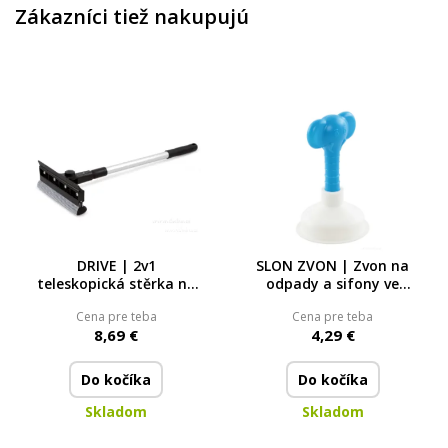
Zákazníci tiež nakupujú
DRIVE | 2v1
SLON ZVON | Zvon na
teleskopická stěrka na
odpady a sifony ve
okna auta s houbou a
tvaru slona
Cena pre teba
Cena pre teba
gumou | 51–81 cm
8,69 €
4,29 €
Do kočíka
Do kočíka
Skladom
Skladom