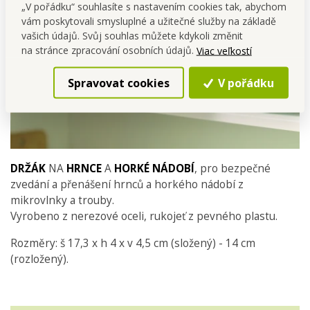
„V pořádku“ souhlasíte s nastavením cookies tak, abychom
vám poskytovali smysluplné a užitečné služby na základě
vašich údajů. Svůj souhlas můžete kdykoli změnit
na stránce zpracování osobních údajů.
Viac veľkostí
Spravovat cookies
V pořádku
DRŽÁK
NA
HRNCE
A
HORKÉ NÁDOBÍ
, pro bezpečné
zvedání a přenášení hrnců a horkého nádobí z
mikrovlnky a trouby.
Vyrobeno z nerezové oceli, rukojeť z pevného plastu.
Rozměry: š 17,3 x h 4 x v 4,5 cm (složený) - 14 cm
(rozložený).