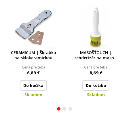
CERAMICUM | Škrabka
MASOŠŤOUCH |
na sklokeramickou
tenderizér na maso |
desku + 2 náhradní
20 cm | křehčí a
Cena pre teba
Cena pre teba
břity ZDARMA
šťavnatější maso bez
6,89 €
8,69 €
námahy
Do kočíka
Do kočíka
Skladom
Skladom