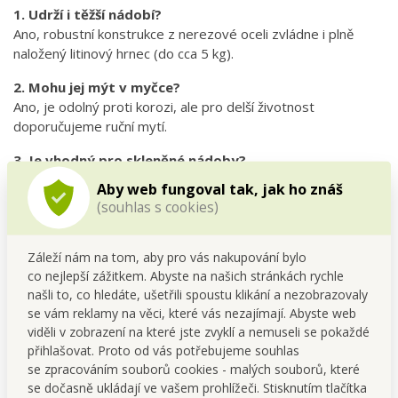
1. Udrží i těžší nádobí?
Ano, robustní konstrukce z nerezové oceli zvládne i plně
naložený litinový hrnec (do cca 5 kg).
2. Mohu jej mýt v myčce?
Ano, je odolný proti korozi, ale pro delší životnost
doporučujeme ruční mytí.
3. Je vhodný pro skleněné nádoby?
Ano, kleště mají tvar pro bezpečné uchopení i hladkého skla
Aby web fungoval tak, jak ho znáš
či keramiky.
(souhlas s cookies)
Technické parametry:
Záleží nám na tom, aby pro vás nakupování bylo
co nejlepší zážitkem. Abyste na našich stránkách rychle
Rozměry složený: 17,3 × 4 × 4,5 cm
našli to, co hledáte, ušetřili spoustu klikání a nezobrazovaly
Rozměry rozložený: délka 14 cm
se vám reklamy na věci, které vás nezajímají. Abyste web
Materiál: nerezová ocel, plast
viděli v zobrazení na které jste zvyklí a nemuseli se pokaždé
přihlašovat. Proto od vás potřebujeme souhlas
se zpracováním souborů cookies - malých souborů, které
se dočasně ukládají ve vašem prohlížeči. Stisknutím tlačítka