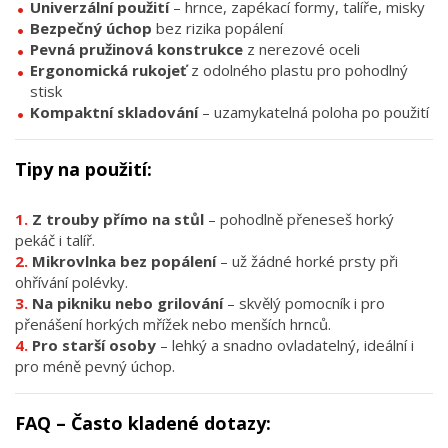
Univerzální použití
– hrnce, zapékací formy, talíře, misky
Bezpečný úchop
bez rizika popálení
Pevná pružinová konstrukce
z nerezové oceli
Ergonomická rukojeť
z odolného plastu pro pohodlný
stisk
Kompaktní skladování
– uzamykatelná poloha po použití
Tipy na použití:
Z trouby přímo na stůl
– pohodlně přeneseš horký
pekáč i talíř.
Mikrovlnka bez popálení
– už žádné horké prsty při
ohřívání polévky.
Na pikniku nebo grilování
– skvělý pomocník i pro
přenášení horkých mřížek nebo menších hrnců.
Pro starší osoby
– lehký a snadno ovladatelný, ideální i
pro méně pevný úchop.
FAQ – Často kladené dotazy: