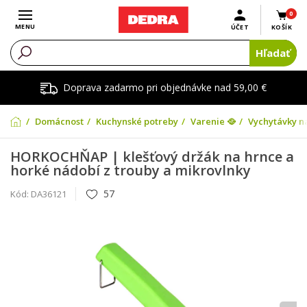
0
Otvoriť menu
MENU
ÚČET
KOŠÍK
Hľadať
Doprava zadarmo pri objednávke nad 59,00 €
Domácnosť
Kuchynské potreby
Varenie 🥘
Vychytávky n
HORKOCHŇAP | klešťový držák na hrnce a
horké nádobí z trouby a mikrovlnky
57
Kód:
DA36121