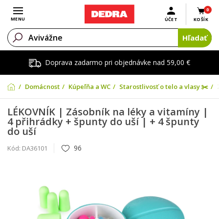
0
Otvoriť menu
MENU
ÚČET
KOŠÍK
Hľadať
Doprava zadarmo pri objednávke nad 59,00 €
Domácnosť
Kúpeľňa a WC
Starostlivosť o telo a vlasy ✂️
LÉKOVNÍK | Zásobník na léky a vitamíny |
4 přihrádky + špunty do uší | + 4 špunty
do uší
96
Kód:
DA36101