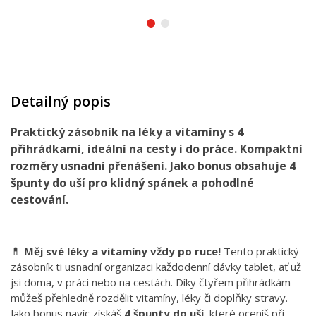
Detailný popis
Praktický zásobník na léky a vitamíny s 4
přihrádkami, ideální na cesty i do práce. Kompaktní
rozměry usnadní přenášení. Jako bonus obsahuje 4
špunty do uší pro klidný spánek a pohodlné
cestování.
💊
Měj své léky a vitamíny vždy po ruce!
Tento praktický
zásobník ti usnadní organizaci každodenní dávky tablet, ať už
jsi doma, v práci nebo na cestách. Díky čtyřem přihrádkám
můžeš přehledně rozdělit vitamíny, léky či doplňky stravy.
Jako bonus navíc získáš
4 špunty do uší
, které oceníš při