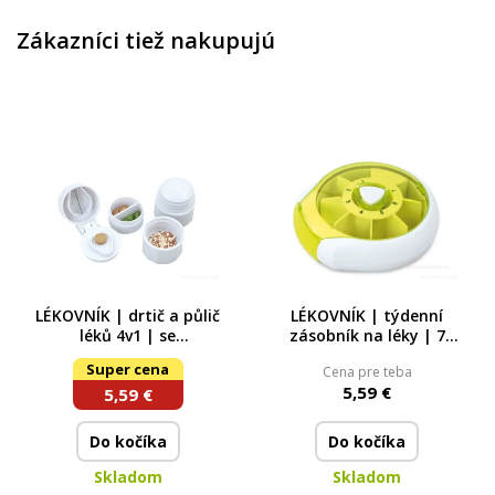
Zákazníci tiež nakupujú
LÉKOVNÍK | drtič a půlič
LÉKOVNÍK | týdenní
léků 4v1 | se
zásobník na léky | 7
zásobníkem a
přihrádek | krokové
Super cena
Cena pre teba
kelímkem | praktická
dávkování na 7 dní
5,59 €
5,59 €
pomůcka na tablety
Do kočíka
Do kočíka
Skladom
Skladom