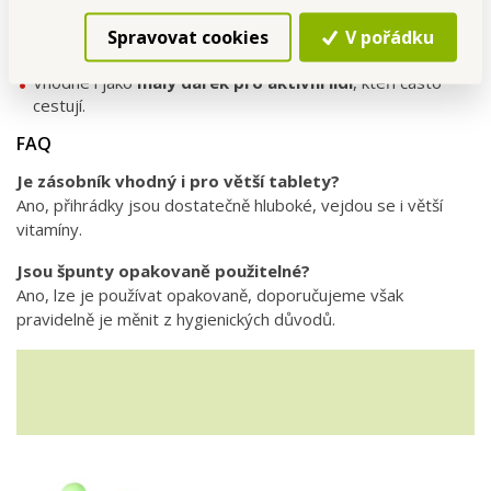
Skvělý pomocník na
cestování, do kanceláře i na doma
.
Spravovat cookies
V pořádku
Díky špuntům do uší získáš klidný spánek i v hlučném
prostředí.
Vhodné i jako
malý dárek pro aktivní lidi
, kteří často
cestují.
FAQ
Je zásobník vhodný i pro větší tablety?
Ano, přihrádky jsou dostatečně hluboké, vejdou se i větší
vitamíny.
Jsou špunty opakovaně použitelné?
Ano, lze je používat opakovaně, doporučujeme však
pravidelně je měnit z hygienických důvodů.