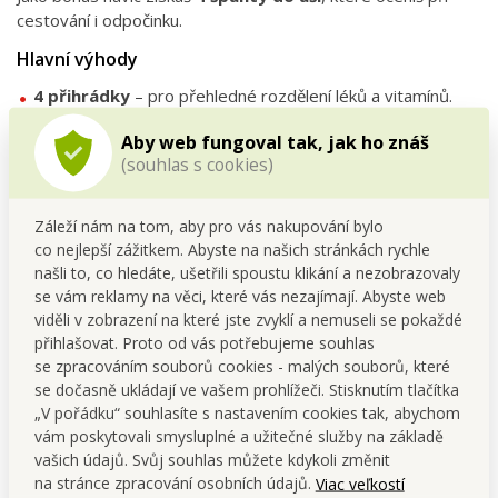
cestování i odpočinku.
Hlavní výhody
4 přihrádky
– pro přehledné rozdělení léků a vitamínů.
Kompaktní rozměry
– ideální do kabelky, batohu nebo
Aby web fungoval tak, jak ho znáš
cestovní tašky.
(souhlas s cookies)
Bonus v balení
– 4 měkké špunty do uší zdarma.
Univerzální použití
– nejen na léky, ale i na drobné
doplňky (např. šperky nebo tablety do myčky na cesty).
Záleží nám na tom, aby pro vás nakupování bylo
co nejlepší zážitkem. Abyste na našich stránkách rychle
Technické parametry
našli to, co hledáte, ušetřili spoustu klikání a nezobrazovaly
Materiál:
odolný plast (bez BPA)
se vám reklamy na věci, které vás nezajímají. Abyste web
Rozměry:
průměr 6,5 cm × výška 3,5 cm
viděli v zobrazení na které jste zvyklí a nemuseli se pokaždé
Obsah balení:
zásobník + 4 špunty do uší
přihlašovat. Proto od vás potřebujeme souhlas
se zpracováním souborů cookies - malých souborů, které
Údržba
se dočasně ukládají ve vašem prohlížeči. Stisknutím tlačítka
Zásobník pravidelně oplachuj vlažnou vodou a nech dobře
„V pořádku“ souhlasíte s nastavením cookies tak, abychom
uschnout. Nevystavuj přímému slunci či vysokým teplotám.
vám poskytovali smysluplné a užitečné služby na základě
vašich údajů. Svůj souhlas můžete kdykoli změnit
Tipy
na stránce zpracování osobních údajů.
Viac veľkostí