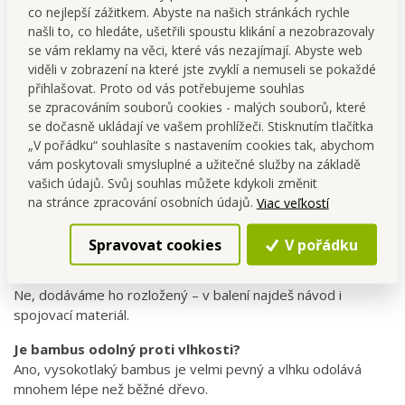
Vlastnosti:
odolný proti vlhkosti, snadná údržba
co nejlepší zážitkem. Abyste na našich stránkách rychle
našli to, co hledáte, ušetřili spoustu klikání a nezobrazovaly
se vám reklamy na věci, které vás nezajímají. Abyste web
Údržba
viděli v zobrazení na které jste zvyklí a nemuseli se pokaždé
Stačí otřít vlhkým hadříkem.
přihlašovat. Proto od vás potřebujeme souhlas
Pro zvýšení odolnosti lze jednou za čas ošetřit přírodním
se zpracováním souborů cookies - malých souborů, které
olejem.
se dočasně ukládají ve vašem prohlížeči. Stisknutím tlačítka
„V pořádku“ souhlasíte s nastavením cookies tak, abychom
vám poskytovali smysluplné a užitečné služby na základě
FAQ
vašich údajů. Svůj souhlas můžete kdykoli změnit
Je vhodný i do malé koupelny?
na stránce zpracování osobních údajů.
Viac veľkostí
Ano, díky kompaktním rozměrům se vejde i do užších a
nižších prostor.
Spravovat cookies
V pořádku
Dodává se už sestavený?
Ne, dodáváme ho rozložený – v balení najdeš návod i
spojovací materiál.
Je bambus odolný proti vlhkosti?
Ano, vysokotlaký bambus je velmi pevný a vlhku odolává
mnohem lépe než běžné dřevo.