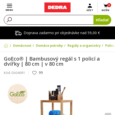
0
Otvoriť menu
MENU
ÚČET
KOŠÍK
Hľadať
Doprava zadarmo pri objednávke nad 59,00 €
Domácnosť
Domáce potreby
Regály a organizéry
Police
GoEco® | Bambusový regál s 1 policí a
dvířky | 80 cm | v 80 cm
99
Kód:
DA34091