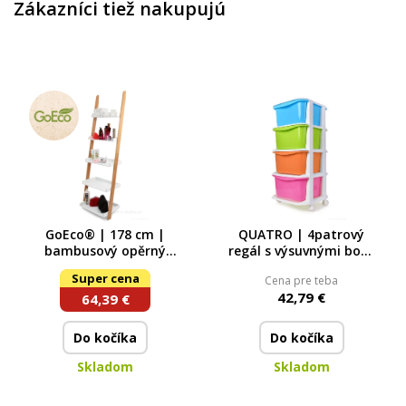
Zákazníci tiež nakupujú
GoEco® | 178 cm |
QUATRO | 4patrový
bambusový opěrný
regál s výsuvnými boxy
regál s 5 policemi
a kolečky | úložný
Super cena
Cena pre teba
plastový organizér |
42,79 €
64,39 €
multicolor | 79 cm
Do kočíka
Do kočíka
Skladom
Skladom