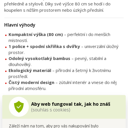
přehledně a stylově. Díky své výšce 80 cm se hodí i do
koupelen s nižším prostorem nebo úzkých předsíní.
Hlavní výhody
Kompaktní výška (80 cm)
– perfektní i do menších
místností.
1 police + spodní skříňka s dvířky
– univerzální úložný
prostor.
Odolný vysokotlaký bambus
– pevný, stabilní a
dlouhověký.
Ekologický materiál
– přírodní a šetrný k životnímu
prostředí.
Čistý moderní design
– zútulní interiér a vnese do něj
přírodní atmosféru.
Technické parametry
Aby web fungoval tak, jak ho znáš
(souhlas s cookies)
Materiál:
vysokotlaký bambus
Rozměry:
š 36 × h 33 × v 80 cm
Vybavení:
1 police + skříňka se dvířky
Záleží nám na tom, aby pro vás nakupování bylo