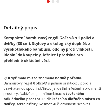
Detailný popis
Kompaktní bambusový regál GoEco® s 1 policí a
dvířky (80 cm). Stylový a ekologický doplněk z
vysokotlakého bambusu, odolný proti vlhkosti.
Ideální do koupelny, ložnice i předsíně pro
přehledné ukládání věcí.
🌿
Když málo místa znamená hodně pořádku.
Bambusový regál
GoEco®
s jednou praktickou policí a
uzavíratelnou spodní skříňkou je ideálním řešením pro menší
prostory. Nabízí elegantní kombinaci
otevřeného
odkládacího prostoru
a
diskrétního úložného místa za
dvířky
, takže ručníky, kosmetiku či drobnosti schováš