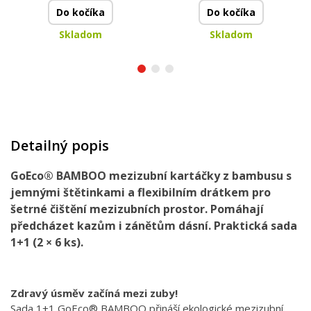
Do kočíka
Do kočíka
Skladom
Skladom
Detailný popis
GoEco® BAMBOO mezizubní kartáčky z bambusu s
jemnými štětinkami a flexibilním drátkem pro
šetrné čištění mezizubních prostor. Pomáhají
předcházet kazům i zánětům dásní. Praktická sada
1+1 (2 × 6 ks).
Zdravý úsměv začíná mezi zuby!
Sada 1+1 GoEco® BAMBOO přináší ekologické mezizubní