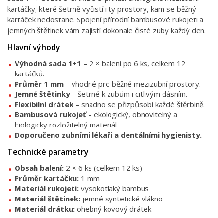
kartáčky, které šetrně vyčistí i ty prostory, kam se běžný
kartáček nedostane. Spojení přírodní bambusové rukojeti a
jemných štětinek vám zajistí dokonale čisté zuby každý den.
Hlavní výhody
Výhodná sada 1+1
– 2 × balení po 6 ks, celkem 12
kartáčků.
Průměr 1 mm
– vhodné pro běžné mezizubní prostory.
Jemné štětinky
– šetrné k zubům i citlivým dásním.
Flexibilní drátek
– snadno se přizpůsobí každé štěrbině.
Bambusová rukojeť
– ekologický, obnovitelný a
biologicky rozložitelný materiál.
Doporučeno zubními lékaři a dentálními hygienisty.
Technické parametry
Obsah balení:
2 × 6 ks (celkem 12 ks)
Průměr kartáčku:
1 mm
Materiál rukojeti:
vysokotlaký bambus
Materiál štětinek:
jemné syntetické vlákno
Materiál drátku:
ohebný kovový drátek