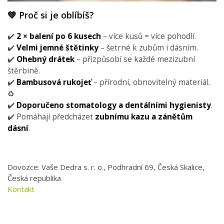
💚 Proč si je oblíbíš?
✔️
2 × balení po 6 kusech
– více kusů = více pohodlí.
✔️
Velmi jemné štětinky
– šetrné k zubům i dásním.
✔️
Ohebný drátek
– přizpůsobí se každé mezizubní
štěrbině.
✔️
Bambusová rukojeť
– přírodní, obnovitelný materiál.
♻️
✔️
Doporučeno stomatology a dentálními hygienisty
.
✔️ Pomáhají předcházet
zubnímu kazu a zánětům
dásní
.
Dovozce: Vaše Dedra s. r. o., Podhradní 69, Česká Skalice,
Česká republika
Kontakt