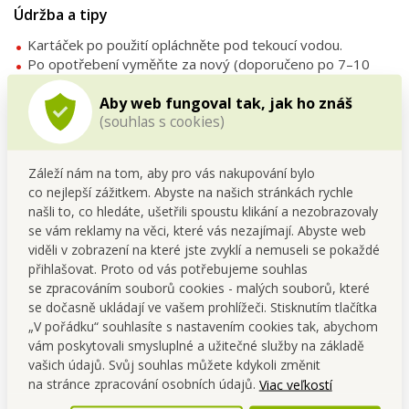
Údržba a tipy
Kartáček po použití opláchněte pod tekoucí vodou.
Po opotřebení vyměňte za nový (doporučeno po 7–10
dnech).
Aby web fungoval tak, jak ho znáš
Uchovávejte v suchu, aby bambus vydržel déle.
(souhlas s cookies)
FAQ
Pro koho jsou vhodné?
Záleží nám na tom, aby pro vás nakupování bylo
Pro každého, kdo chce pečovat o zdraví zubů a dásní
co nejlepší zážitkem. Abyste na našich stránkách rychle
ekologičtější cestou.
našli to, co hledáte, ušetřili spoustu klikání a nezobrazovaly
se vám reklamy na věci, které vás nezajímají. Abyste web
Jsou vhodné i pro citlivé zuby?
viděli v zobrazení na které jste zvyklí a nemuseli se pokaždé
Ano, díky jemným štětinkám jsou velmi šetrné.
přihlašovat. Proto od vás potřebujeme souhlas
se zpracováním souborů cookies - malých souborů, které
se dočasně ukládají ve vašem prohlížeči. Stisknutím tlačítka
GoEco® BAMBOO – ekologická volba pro zdravý úsměv
„V pořádku“ souhlasíte s nastavením cookies tak, abychom
každý den.
vám poskytovali smysluplné a užitečné služby na základě
🪥 Sada 1+1
GoEco® BAMBOO – mezizubní
vašich údajů. Svůj souhlas můžete kdykoli změnit
kartáčky pro zdravý úsměv každý den! (2 ×
na stránce zpracování osobních údajů.
Viac veľkostí
balení 6 ks).