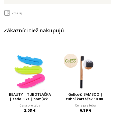
Zdieľaj
Zákazníci tiež nakupujú
BEAUTY | TUBOTLAČKA
GoEco® BAMBOO |
| sada 3 ks | pomůcka
zubní kartáček 10 000
na vytlačování tub |
vláken | ultra jemné a
Cena pre teba
Cena pre teba
pro pasty, krémy i gely
husté štětinky | černý
2,59 €
6,89 €