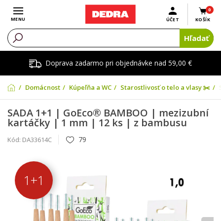
0
Otvoriť menu
MENU
ÚČET
KOŠÍK
Hľadať
Doprava zadarmo pri objednávke nad 59,00 €
Domácnosť
Kúpeľňa a WC
Starostlivosť o telo a vlasy ✂️
SADA 1+1 | GoEco® BAMBOO | mezizubní
kartáčky | 1 mm | 12 ks | z bambusu
79
Kód:
DA33614C
1+1