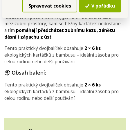
Spravovat cookies
V pořádku
Mezizubní kartáčky jsou nenahraditelnou součástí
každodenní péče o ústní hygienu 🦷. Důkladně čistí
mezizubní prostory, kam se běžný kartáček nedostane –
a tím
pomáhají předcházet zubnímu kazu, zánětu
dásní i zápachu z úst
.
Tento praktický dvojbalíček obsahuje
2 × 6 ks
ekologických kartáčků z bambusu – ideální zásoba pro
celou rodinu nebo delší používání.
📦 Obsah balení:
Tento praktický dvojbalíček obsahuje
2 × 6 ks
ekologických kartáčků z bambusu – ideální zásoba pro
celou rodinu nebo delší používání.