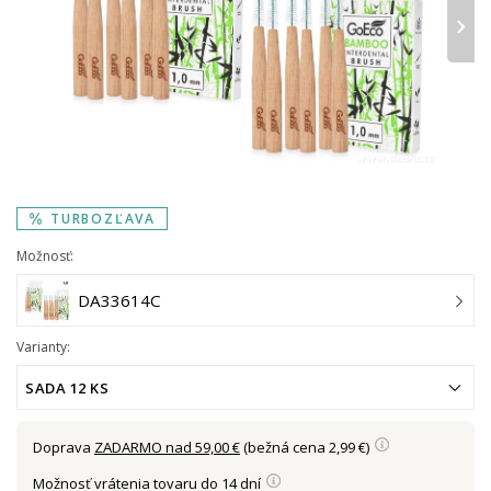
›
TURBOZĽAVA
Možnosť:
DA33614C
Varianty:
SADA 12 KS
Doprava
ZADARMO nad 59,00 €
(bežná cena 2,99 €)
Možnosť vrátenia tovaru do 14 dní