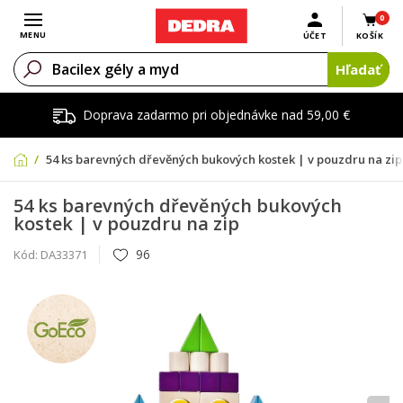
0
Otvoriť menu
MENU
ÚČET
KOŠÍK
Hľadať
Doprava zadarmo pri objednávke nad 59,00 €
54 ks barevných dřevěných bukových kostek | v pouzdru na zip
54 ks barevných dřevěných bukových
kostek | v pouzdru na zip
96
Kód:
DA33371