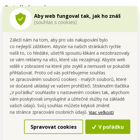
Detailný popis
Aby web fungoval tak, jak ho znáš
Kostky
učí poznávat barvy
a
tvary
a
rozvíjí
jemnou
(souhlas s cookies)
motoriku
.
Záleží nám na tom, aby pro vás nakupování bylo
co nejlepší zážitkem. Abyste na našich stránkách rychle
našli to, co hledáte, ušetřili spoustu klikání a nezobrazovaly
se vám reklamy na věci, které vás nezajímají. Abyste web
viděli v zobrazení na které jste zvyklí a nemuseli se pokaždé
přihlašovat. Proto od vás potřebujeme souhlas
se zpracováním souborů cookies - malých souborů, které
se dočasně ukládají ve vašem prohlížeči. Stisknutím tlačítka
„V pořádku“ souhlasíte s nastavením cookies tak, abychom
vám poskytovali smysluplné a užitečné služby na základě
vašich údajů. Svůj souhlas můžete kdykoli změnit
na stránce zpracování osobních údajů.
Viac veľkostí
Spravovat cookies
V pořádku