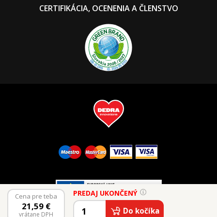
CERTIFIKÁCIA, OCENENIA A ČLENSTVO
PREDAJ UKONČENÝ
Cena pre teba
21,59
€
© 2026 Vaše Dedra, s.r.o.
Do kočíka
vrátane DPH