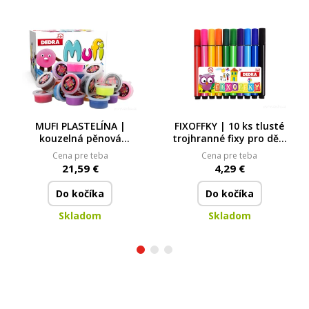
MUFI PLASTELÍNA |
FIXOFFKY | 10 ks tlusté
kouzelná pěnová
trojhranné fixy pro děti
hmota | 24 barev | na
| pohodlný úchop &
Cena pre teba
Cena pre teba
vzduchu trvale ztuhne
syté barvy
21,59 €
4,29 €
Do kočíka
Do kočíka
Skladom
Skladom