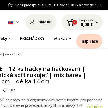
Spolupracujte s DEDROU: zľavy až 30 % a provízie 10 %
Tvoj košík
Prihlásiť
0
0,00 €
čeky
PRECHÁDZKY
akcia
Inspirace
v | délka 14 cm | délka 14 cm
 | 12 ks háčky na háčkování |
cká soft rukojeť | mix barev |
 cm | délka 14 cm
182
čků na háčkování s ergonomickými soft rukojeťmi pro pohodlné
14 cm, barevné provedení, lehký hliník a měkký TPR materiál.
Celý popis