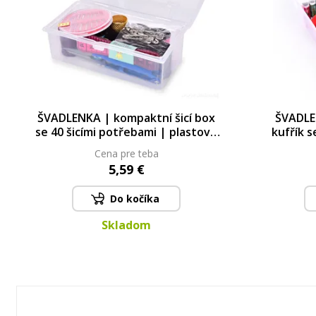
ŠVADLENKA | kompaktní šicí box
ŠVADLEN
se 40 šicími potřebami | plastové
kufřík s
pouzdro s uchem | 12 cm
plasto
Cena pre teba
5,59 €
Do kočíka
Skladom