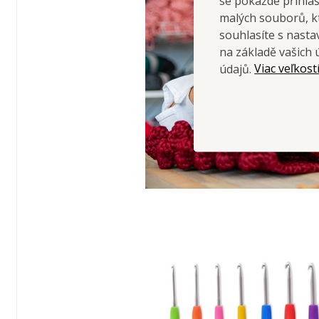
se pokaždé přihla
malých souborů, kt
souhlasíte s nast
na základě vašich 
Viac veľkost
údajů.