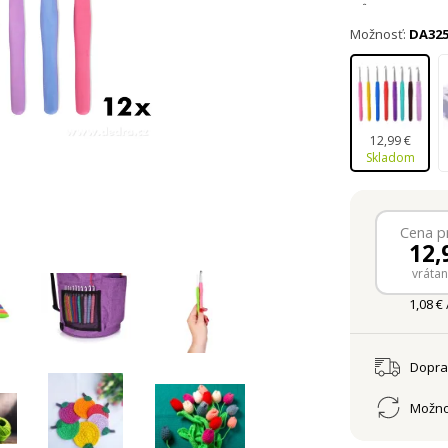
Různé velikost
Možnosť:
DA325
12,99 €
Skladom
Cena p
12,
vráta
1,08 € 
Dopr
Možno