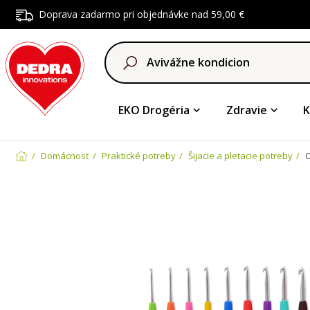
Doprava zadarmo pri objednávke nad 59,00 €
EKO Drogéria
Zdravie
K
Domácnosť
Praktické potreby
Šijacie a pletacie potreby
C