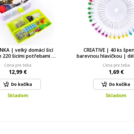
KA | velký domácí šicí
CREATIVE | 40 ks špen
e 220 šicími potřebami |
barevnou hlavičkou | dé
vý box s uchem | 21 cm
| v praktickém pou
Cena pre teba
Cena pre teba
12,99 €
1,69 €
Do kočíka
Do kočíka
Skladom
Skladom