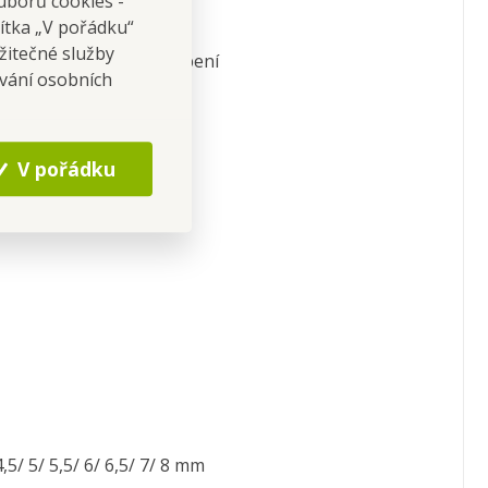
uborů cookies -
HÁČKŮ
čítka „V pořádku“
žitečné služby
eť pro pohodlné uchopení
ování osobních
V pořádku
 4,5/ 5/ 5,5/ 6/ 6,5/ 7/ 8 mm