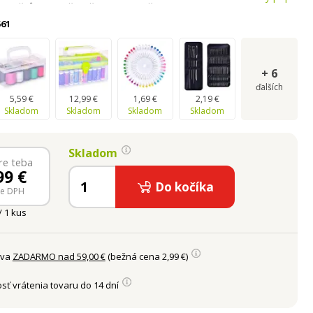
i háčků pro začátečníky i pokročilé.
61
+
6
ďalších
5,59 €
12,99 €
1,69 €
2,19 €
Skladom
Skladom
Skladom
Skladom
Skladom
re teba
99
€
Do kočíka
ne DPH
/ 1 kus
ava
ZADARMO nad 59,00 €
(bežná cena 2,99 €)
sť vrátenia tovaru do 14 dní