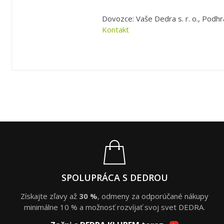
Dovozce: Vaše Dedra s. r. o., Podhr
Kontakt
SPOLUPRÁCA S DEDROU
Získajte zľavy až
30 %
, odmeny za odporúčané nákupy
minimálne 10 % a možnosť rozvíjať svoj svet DEDRA.