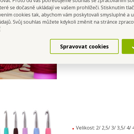
šovat. Proto od vás potřebujeme souhlas se zpracováním so
SADA KOVOVÝCH 
eré se dočasně ukládají ve vašem prohlížeči. Stisknutím tla
avením cookies tak, abychom vám poskytovali smysluplné a u
ERGONOMICKÁ soft rukoj
údajů. Svůj souhlas můžete kdykoli změnit na stránce zprac
í
Spravovat cookies
Velikost: 2/ 2,5/ 3/ 3,5/ 4/