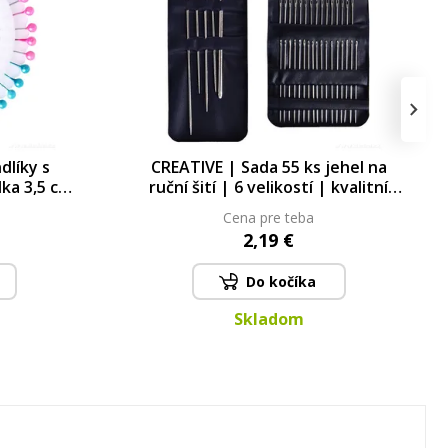
›
dlíky s
CREATIVE | Sada 55 ks jehel na
lka 3,5 cm
ruční šití | 6 velikostí | kvalitní
zdře
ocel
Cena pre teba
2,19 €
Do kočíka
Skladom