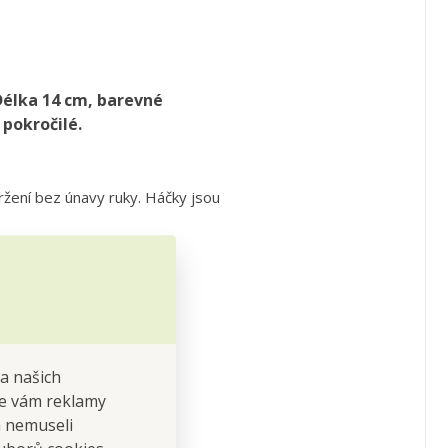
Délka 14 cm, barevné
 pokročilé.
žení bez únavy ruky. Háčky jsou
na našich
 se vám reklamy
 a nemuseli