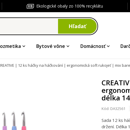
Ekologické obaly zo 100% recyklátu
Hľadať
ozmetika
Bytové vône
Domácnosť
Dar
REATIVE | 12 ks háčky na háčkování | ergonomická soft rukojeť | mix bare
CREATIVE
ergonomi
délka 14
Kód:
DA32561
Sada 12 ks há
držení. Délka 