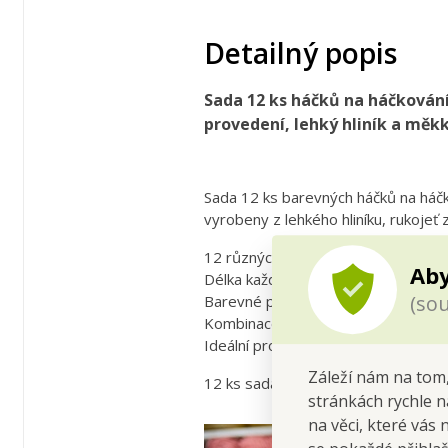
Detailný popis
Sada 12 ks háčků na háčkování
provedení, lehký hliník a měkk
Sada 12 ks barevných háčků na háčk
vyrobeny z lehkého hliníku, rukojeť
12 různých velikostí háčků
Aby
Délka každého háčku: cca 14 cm
(sou
Barevné provedení pro snadné rozliš
Kombinace: kovové hroty (hliník) + s
Ideální pro začátečníky i pokročilé.
Záleží nám na tom,
12 ks sada barevných háčků na háčko
stránkách rychle n
na věci, které vás 