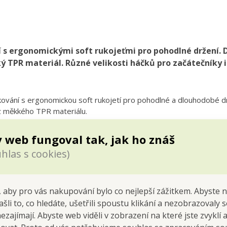
 s ergonomickými soft rukojeťmi pro pohodlné držení. 
ý TPR materiál. Různé velikosti háčků pro začátečníky i
ování s ergonomickou soft rukojetí pro pohodlné a dlouhodobé dr
 z měkkého TPR materiálu.
 web fungoval tak, jak ho znáš
hlas s cookies)
ení velikostí
oft rukojeti (TPR)
 Perfektní sada pro všechny nadšence do ručních prací.
 aby pro vás nakupování bylo co nejlepší zážitkem. Abyste 
vání, délka 14 cm. Kombinace hliníku a soft TPR, mix. barev
ašli to, co hledáte, ušetřili spoustu klikání a nezobrazovaly
nezajímají. Abyste web viděli v zobrazení na které jste zvyklí