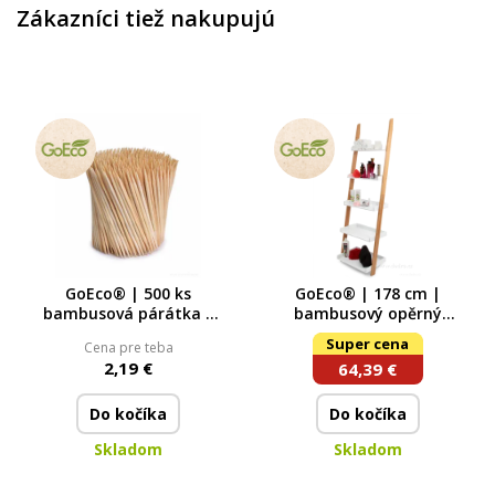
Zákazníci tiež nakupujú
GoEco® | 500 ks
GoEco® | 178 cm |
bambusová párátka |
bambusový opěrný
papírová krabička
regál s 5 policemi
Super cena
Cena pre teba
2,19 €
64,39 €
Do kočíka
Do kočíka
Skladom
Skladom