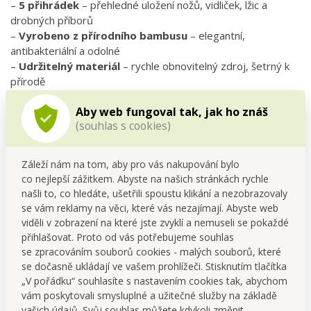
–
5 přihrádek
– přehledné uložení nožů, vidliček, lžic a
drobných příborů
–
Vyrobeno z přírodního bambusu
– elegantní,
antibakteriální a odolné
–
Udržitelný materiál
– rychle obnovitelný zdroj, šetrný k
přírodě
–
Pomáhá udržet pořádek v kuchyňské zásuvce
Aby web fungoval tak, jak ho znáš
– Nadčasový design, který se hodí do moderních i
(souhlas s cookies)
rustikálních kuchyní
Technické parametry:
Záleží nám na tom, aby pro vás nakupování bylo
– Rozměry:
28 × 38,5 × 4,5 cm
co nejlepší zážitkem. Abyste na našich stránkách rychle
– Materiál:
bambus
našli to, co hledáte, ušetřili spoustu klikání a nezobrazovaly
– Počet přihrádek:
5 ks
se vám reklamy na věci, které vás nezajímají. Abyste web
viděli v zobrazení na které jste zvyklí a nemuseli se pokaždé
Údržba a doporučená péče:
přihlašovat. Proto od vás potřebujeme souhlas
Otírej
vlhkým hadříkem
, občas ošetři povrch
jemným
se zpracováním souborů cookies - malých souborů, které
olejem
určeným na dřevo pro zvýšení životnosti. Nevystavuj
se dočasně ukládají ve vašem prohlížeči. Stisknutím tlačítka
dlouhodobě vlhkosti a nedávej do myčky.
„V pořádku“ souhlasíte s nastavením cookies tak, abychom
vám poskytovali smysluplné a užitečné služby na základě
FAQ – nejčastější dotazy:
vašich údajů. Svůj souhlas můžete kdykoli změnit