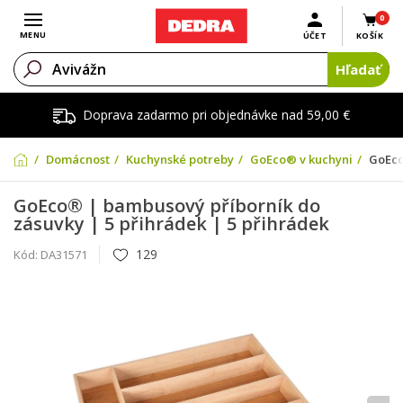
0
Otvoriť menu
MENU
ÚČET
KOŠÍK
Hľadať
Doprava zadarmo pri objednávke nad 59,00 €
Domácnosť
Kuchynské potreby
GoEco® v kuchyni
GoEco
GoEco® | bambusový příborník do
zásuvky | 5 přihrádek | 5 přihrádek
129
Kód:
DA31571