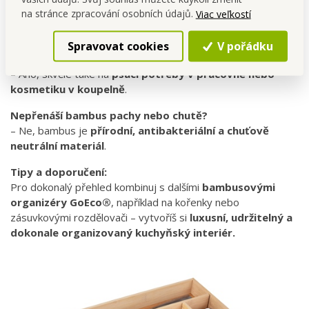
Vejde se příborník do všech běžných zásuvek?
na stránce zpracování osobních údajů.
Viac veľkostí
– Ano, rozměr je navržen pro většinu
standardních
kuchyňských zásuvek
.
Spravovat cookies
V pořádku
Lze použít i mimo kuchyň?
– Ano, skvělé také na
psací potřeby v pracovně nebo
kosmetiku v koupelně
.
Nepřenáší bambus pachy nebo chutě?
– Ne, bambus je
přírodní, antibakteriální a chuťově
neutrální materiál
.
Tipy a doporučení:
Pro dokonalý přehled kombinuj s dalšími
bambusovými
organizéry GoEco®
, například na kořenky nebo
zásuvkovými rozdělovači – vytvoříš si
luxusní, udržitelný a
dokonale organizovaný kuchyňský interiér.