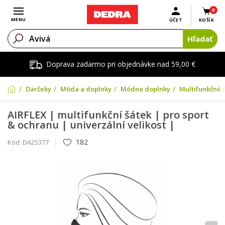
0
Otvoriť menu
MENU
ÚČET
KOŠÍK
Hľadať
Doprava zadarmo pri objednávke nad 59,00 €
Darčeky
Móda a doplnky
Módne doplnky
Multifunkčné š
AIRFLEX | multifunkční šátek | pro sport
& ochranu | univerzální velikost |
182
Kód:
DA25377