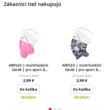
Zákazníci tiež nakupujú
AIRFLEX | multifunkční
AIRFLEX | multifunkční
šátek | pro sport &
šátek | pro sport &
ochranu | univerzální
ochranu | univerzální
Cena pre teba
Cena pre teba
velikost | PINK
velikost | SKULL
2,99 €
2,99 €
Do kočíka
Do kočíka
Skladom
Skladom