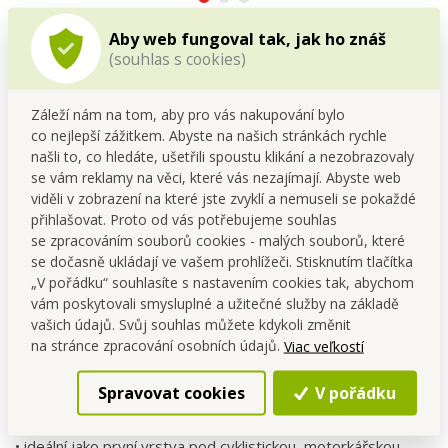
Aby web fungoval tak, jak ho znáš
(souhlas s cookies)
Detailný popis
Záleží nám na tom, aby pro vás nakupování bylo
co nejlepší zážitkem. Abyste na našich stránkách rychle
Multifunkční šátek využiješ při různých sportovních
našli to, co hledáte, ušetřili spoustu klikání a nezobrazovaly
aktivitách, ale také na běžné nošení jako módní
se vám reklamy na věci, které vás nezajímají. Abyste web
doplněk. Chrání před sluncem, je prodyšný a dobře
viděli v zobrazení na které jste zvyklí a nemuseli se pokaždé
přihlašovat. Proto od vás potřebujeme souhlas
odvádí vlhkost. Při sportu zabrání stékání potu do
se zpracováním souborů cookies - malých souborů, které
obličeje a v zimě chrání proti větru a prochladnutí.
se dočasně ukládají ve vašem prohlížeči. Stisknutím tlačítka
„V pořádku“ souhlasíte s nastavením cookies tak, abychom
vám poskytovali smysluplné a užitečné služby na základě
Multifunkční šátek:
vašich údajů. Svůj souhlas můžete kdykoli změnit
na stránce zpracování osobních údajů.
Viac veľkostí
• chrání před sluncem
• je prodyšný a dobře odvádí vlhkost
Spravovat cookies
V pořádku
• při sportu zabrání stékání potu do obličeje
• v zimě chrání proti větru a prochladnutí
• ideální jako první vrstva pod cyklistickou, motorkářskou