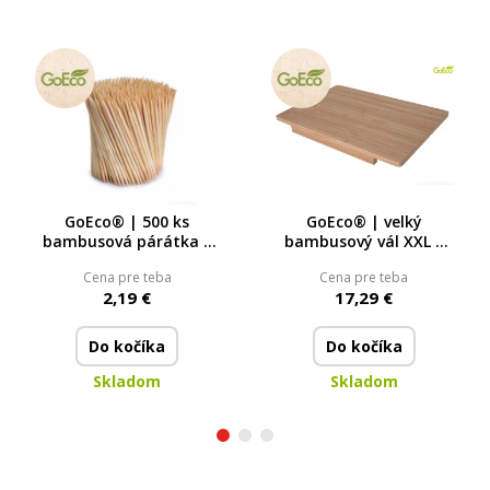
GoEco® | 500 ks
GoEco® | velký
bambusová párátka |
bambusový vál XXL z
papírová krabička
přírodního bambusu |
Cena pre teba
Cena pre teba
60 × 40 cm
2,19 €
17,29 €
Do kočíka
Do kočíka
Skladom
Skladom