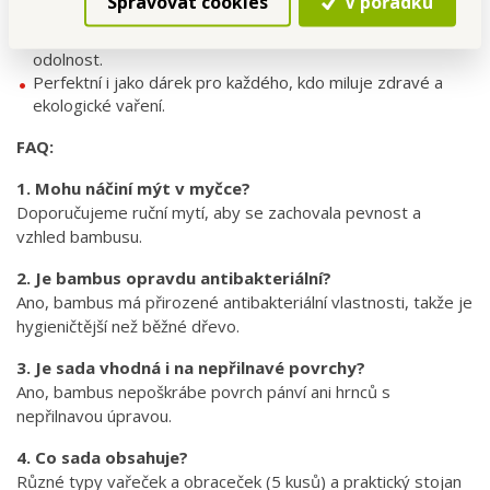
Spravovat cookies
V pořádku
vzhled.
Po umytí osušte, aby si bambus zachoval svou krásu a
odolnost.
Perfektní i jako dárek pro každého, kdo miluje zdravé a
ekologické vaření.
FAQ:
1. Mohu náčiní mýt v myčce?
Doporučujeme ruční mytí, aby se zachovala pevnost a
vzhled bambusu.
2. Je bambus opravdu antibakteriální?
Ano, bambus má přirozené antibakteriální vlastnosti, takže je
hygieničtější než běžné dřevo.
3. Je sada vhodná i na nepřilnavé povrchy?
Ano, bambus nepoškrábe povrch pánví ani hrnců s
nepřilnavou úpravou.
4. Co sada obsahuje?
Různé typy vařeček a obraceček (5 kusů) a praktický stojan