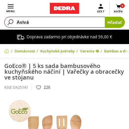
0
Otvoriť menu
MENU
ÚČET
KOŠÍK
Hľadať
Doprava zadarmo pri objednávke nad 59,00 €
Domácnosť
Kuchynské potreby
Varenie 🥘
Bambus a dr
GoEco® | 5 ks sada bambusového
kuchyňského náčiní | Vařečky a obracečky
ve stojanu
226
Kód:
DA25141