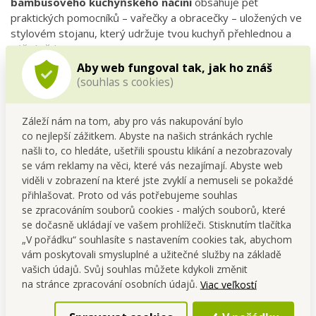
bambusového kuchyňského náčiní
obsahuje pět
praktických pomocníků – vařečky a obracečky – uložených ve
stylovém stojanu, který udržuje tvou kuchyň přehlednou a
náčiní vždy po ruce.
Aby web fungoval tak, jak ho znáš
Každý kus je vyroben z
vysokotlakého bambusu
, jednoho
(souhlas s cookies)
z nejrychleji obnovitelných přírodních materiálů na světě.
Bambus je nejen ekologický, ale i
přirozeně
Záleží nám na tom, aby pro vás nakupování bylo
antibakteriální
, neabsorbuje pachy ani barviva z potravin a
co nejlepší zážitkem. Abyste na našich stránkách rychle
oproti plastu či běžnému dřevu má delší životnost. Hladký
našli to, co hledáte, ušetřili spoustu klikání a nezobrazovaly
povrch se snadno čistí a je šetrný k nepřilnavým povrchům
se vám reklamy na věci, které vás nezajímají. Abyste web
nádobí.
viděli v zobrazení na které jste zvyklí a nemuseli se pokaždé
přihlašovat. Proto od vás potřebujeme souhlas
S touto sadou budeš mít vždy po ruce to správné náčiní pro
se zpracováním souborů cookies - malých souborů, které
míchání polévek, obracení palačinek, přípravu omáček i
se dočasně ukládají ve vašem prohlížeči. Stisknutím tlačítka
servírování pokrmů. A navíc – vypadá skvěle na každé
„V pořádku“ souhlasíte s nastavením cookies tak, abychom
kuchyňské lince.
vám poskytovali smysluplné a užitečné služby na základě
Tipy pro uživatele:
vašich údajů. Svůj souhlas můžete kdykoli změnit
na stránce zpracování osobních údajů.
Viac veľkostí
Ideální pro každodenní vaření bez poškrábání nádobí.
Bambusová struktura dodá kuchyni přírodní a útulný