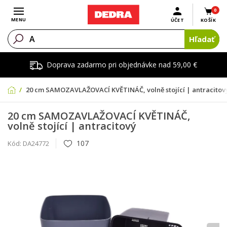
0
Otvoriť menu
MENU
ÚČET
KOŠÍK
Hľadať
Doprava zadarmo pri objednávke nad 59,00 €
20 cm SAMOZAVLAŽOVACÍ KVĚTINÁČ, volně stojící | antracitov
20 cm SAMOZAVLAŽOVACÍ KVĚTINÁČ,
volně stojící | antracitový
107
Kód:
DA24772