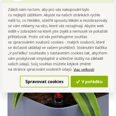
“PRO
KRÁSNÉ ROSTLINY
Záleží nám na tom, aby pro vás nakupování bylo
BEZ STAROSTÍ!”
co nejlepší zážitkem. Abyste na našich stránkách rychle
našli to, co hledáte, ušetřili spoustu klikání a nezobrazovaly
se vám reklamy na věci, které vás nezajímají. Abyste web
viděli v zobrazení na které jste zvyklí a nemuseli se pokaždé
přihlašovat. Proto od vás potřebujeme souhlas
se zpracováním souborů cookies - malých souborů, které
se dočasně ukládají ve vašem prohlížeči. Stisknutím tlačítka
„V pořádku“ souhlasíte s nastavením cookies tak, abychom
vám poskytovali smysluplné a užitečné služby na základě
vašich údajů. Svůj souhlas můžete kdykoli změnit
na stránce zpracování osobních údajů.
Viac veľkostí
Spravovat cookies
V pořádku