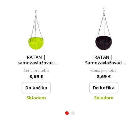
RATAN |
RATAN |
samozavlažovací
Samozavlažovací
květináč závěsný |
květináč závěsný |
Cena pre teba
Cena pre teba
imitace ratanu | jasně
Včetně kovového
8,69 €
8,69 €
zelený | Ø 22 cm
řetízku a dna
Do kočíka
Do kočíka
Skladom
Skladom