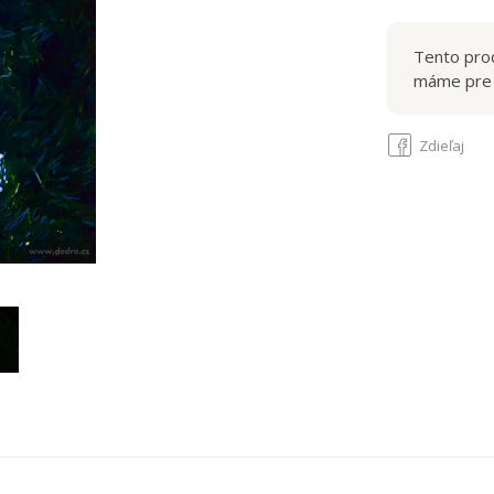
na 3× AAA bate
Tento prod
máme pre 
Zdieľaj