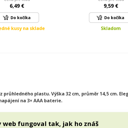
6,49 €
9,59 €
Do kočíka
Do kočíka
edné kusy na sklade
Skladom
z průhledného plastu. Výška 32 cm, průměr 14,5 cm. Ele
pájení na 3× AAA baterie.
ko ledová socha rozzářená zimním světlem. Díky svému elegant
 web fungoval tak, jak ho znáš
féru. Hodí se na stůl, parapet nebo komodu, kde svým třpytem p