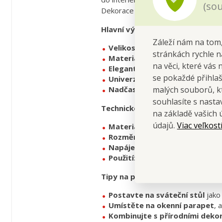
(sou
Dekorace vytvoří uklidňující a slavno
Hlavní výhody
Záleží nám na tom,
Velikost XL:
výška 32 cm, výrazn
stránkách rychle n
Materiál:
průhledný plast připom
na věci, které vás 
Elegantní světelný efekt:
jemně
se pokaždé přihla
Univerzální použití:
vhodné na s
Nadčasový design:
dekorace pou
malých souborů, kt
souhlasíte s nast
Technické parametry
na základě vašich 
Viac veľkost
údajů.
Materiál:
tvrzený průhledný plas
Rozměry:
průměr 14,5 cm × výš
Napájení:
3× AAA baterie 1,5 V (n
Použití:
samostatně stojící svítíc
Tipy na použití
Postavte na sváteční stůl
jako 
Umístěte na okenní parapet
, 
Kombinujte s přírodními deko