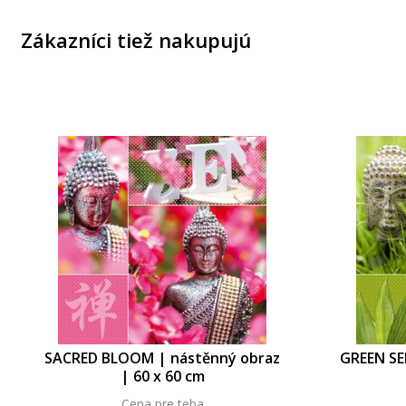
Zákazníci tiež nakupujú
SACRED BLOOM | nástěnný obraz
GREEN SE
| 60 x 60 cm
Cena pre teba