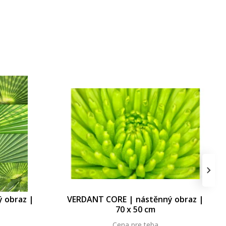
›
 obraz |
VERDANT CORE | nástěnný obraz |
70 x 50 cm
Cena pre teba