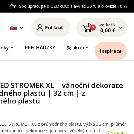
Spolupracujte s DEDROU: zľavy až 30 % a provízie 10 %
Tvoj košík
Prihlásiť
0
0,00 €
čeky
PRECHÁDZKY
akcia
Inspirace
 LED STROMEK XL | vánoční dekorace
dného plastu | 32 cm | z
ného plastu
 LED STROMEK XL z průhledného plastu. Výška 32 cm, průměr
antní vánoční dekorace s jemným světelným efektem, napájení
Celý popis