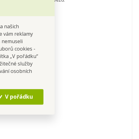
na našich
 se vám reklamy
 a nemuseli
uborů cookies -
čítka „V pořádku“
žitečné služby
ování osobních
V pořádku