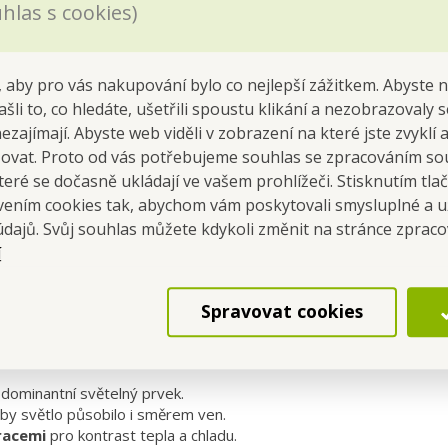
hlas s cookies)
stní náladu, která neomrzí ani při dalším použití.
 aby pro vás nakupování bylo co nejlepší zážitkem. Abyste 
á dekorace pro interiér
ašli to, co hledáte, ušetřili spoustu klikání a nezobrazovaly
ínající ledovou sochu
nezajímají. Abyste web viděli v zobrazení na které jste zvyklí
 rozptýlené LED osvětlení
šovat. Proto od vás potřebujeme souhlas se zpracováním so
tůl, parapet i komodu
žitelná rok co rok
eré se dočasně ukládají ve vašem prohlížeči. Stisknutím tla
avením cookies tak, abychom vám poskytovali smysluplné a u
údajů. Svůj souhlas můžete kdykoli změnit na stránce zprac
í
t
ka 32 cm
ejsou součástí balení)
Spravovat cookies
í dekorace do interiéru
dominantní světelný prvek.
aby světlo působilo i směrem ven.
racemi
pro kontrast tepla a chladu.