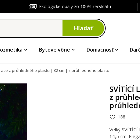
Ekologické obaly zo 100% recyklátu
Hľadať
ozmetika
Bytové vône
Domácnosť
Dar
ace z průhledného plastu | 32 cm | z průhledného plastu
SVÍTÍCÍ
z průhle
průhled
188
Velký SVÍTÍCÍ
14,5 cm. Eleg