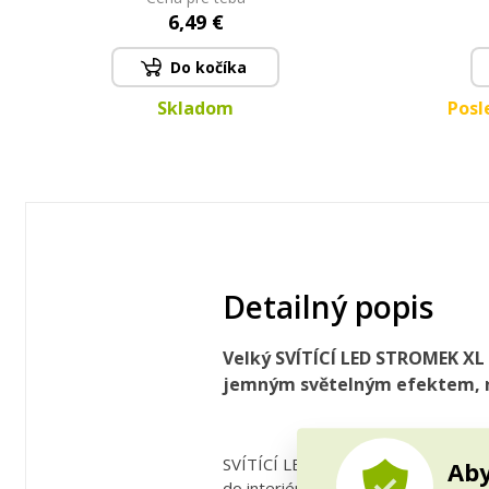
6,49 €
Do kočíka
Skladom
Posl
Detailný popis
Velký SVÍTÍCÍ LED STROMEK XL 
jemným světelným efektem, na
SVÍTÍCÍ LED STROMEK XL působí ja
Aby
do interiéru jemnou sváteční atmos