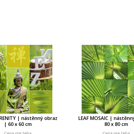
RENITY | nástěnný obraz
LEAF MOSAIC | nástěnný
| 60 x 60 cm
80 x 80 cm
Cena pre teba
Cena pre teba