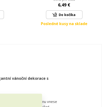
6,49 €
Do kočíka
Posledné kusy na sklade
gantní vánoční dekorace s
nímu a nadčasovému designu vnese
řipomíná záři mrazivých hvězd.