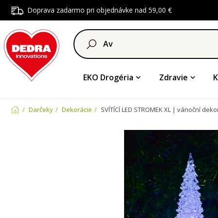
Doprava zadarmo pri objednávke nad 59,00 €
EKO Drogéria
Zdravie
K
Darčeky
Dekorácie
SVÍTÍCÍ LED STROMEK XL | vánoční dekor