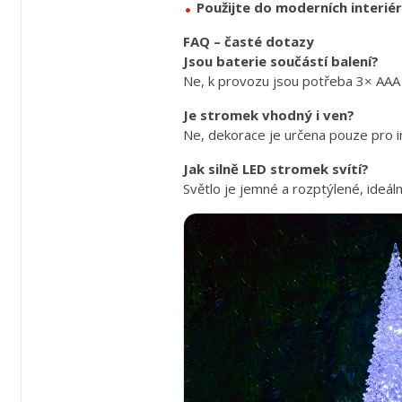
Použijte do moderních interié
FAQ – časté dotazy
Jsou baterie součástí balení?
Ne, k provozu jsou potřeba 3× AAA b
Je stromek vhodný i ven?
Ne, dekorace je určena pouze pro in
Jak silně LED stromek svítí?
Světlo je jemné a rozptýlené, ideáln