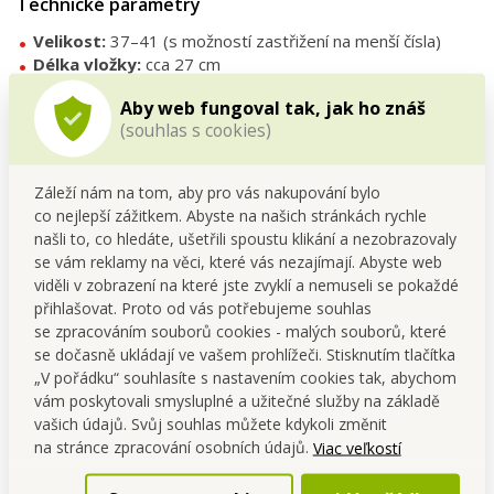
Technické parametry
Velikost:
37–41 (s možností zastřižení na menší čísla)
Délka vložky:
cca 27 cm
Šířka:
9 cm (nejširší část), 6,5 cm (užší část)
Aby web fungoval tak, jak ho znáš
Tloušťka:
1,8 cm
(souhlas s cookies)
Materiál:
gel (více zón) + mikroplyšová tkanina
Gelové zóny
Záleží nám na tom, aby pro vás nakupování bylo
Modrá část:
měkký gel – pro pohodlný došlap v oblasti
co nejlepší zážitkem. Abyste na našich stránkách rychle
paty a polštářků pod prsty.
našli to, co hledáte, ušetřili spoustu klikání a nezobrazovaly
Zelená část:
středně tvrdý gel – podpora středu chodidla.
se vám reklamy na věci, které vás nezajímají. Abyste web
Šedá část:
pevnější gel – stabilita a pevné držení v oblasti
viděli v zobrazení na které jste zvyklí a nemuseli se pokaždé
klenby.
přihlašovat. Proto od vás potřebujeme souhlas
se zpracováním souborů cookies - malých souborů, které
Tipy
se dočasně ukládají ve vašem prohlížeči. Stisknutím tlačítka
Skvělé pro
dlouhé stání v práci, sportovní aktivity i
„V pořádku“ souhlasíte s nastavením cookies tak, abychom
celodenní chůzi
.
vám poskytovali smysluplné a užitečné služby na základě
Lze je jemně otřít vlhkým hadříkem a nechat vyschnout.
vašich údajů. Svůj souhlas můžete kdykoli změnit
Pro zachování hygieny vložky pravidelně vyjímej a větrej.
na stránce zpracování osobních údajů.
Viac veľkostí
FAQ