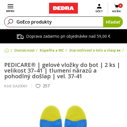
0
Otvoriť menu
MENU
ÚČET
KOŠÍK
Hľadať
Doprava zadarmo pri objednávke nad 59,00 €
Domácnosť
Kúpeľňa a WC
Starostlivosť o telo a vlasy ✂️
PEDICARE® | gelové vložky do bot | 2 ks |
velikost 37–41 | tlumení nárazů a
pohodlný došlap | vel. 37-41
257
Kód:
DA20061