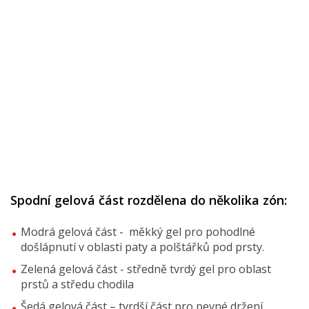
Spodní gelová část rozdělena do několika zón:
Modrá gelová část - měkký gel pro pohodlné
došlápnutí v oblasti paty a polštářků pod prsty.
Zelená gelová část - středně tvrdý gel pro oblast
prstů a středu chodila
Šedá gelová část – tvrdší část pro pevné držení