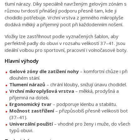
tlumí nárazy. Díky speciálně navrženým gelovým zónám s
různou tvrdostí přinášejí podporu přesně tam, kde ji
chodidlo potřebuje. Vrchní vrstva z jemného mikroplyše
dodává měkký a příjemný pocit při každodenním nošení.
Vložky lze zastřihnout podle vyznačených šablon, aby
perfektně padly do obuvi v rozsahu velikostí 37–41. Jsou
ideální volbou pro sportovní, pracovní i volnočasové boty.
Hlavní výhody
Gelové zóny dle zatížení nohy
– komfortní chůze i při
dlouhém stání.
Tlumení nárazů
– chrání klouby, snižují únavu chodidel.
Vrchní mikroplyšová vrstva
– měkká, prodyšná a
příjemná na dotek.
Ergonomický tvar
– podporuje klenbu a stabilitu.
Možnost zastřižení
– přizpůsobíš přesně velikosti bot
(37–41).
Univerzální použití
– vhodné pro ženy i muže, do všech
typů obuvi.