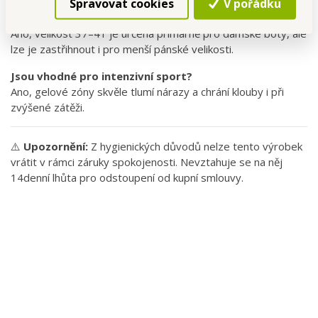
Spravovat cookies
V pořádku
Hodí se i do dámské obuvi?
Ano, velikost 37–41 je určena primárně pro dámské boty, ale
lze je zastřihnout i pro menší pánské velikosti.
Jsou vhodné pro intenzivní sport?
Ano, gelové zóny skvěle tlumí nárazy a chrání klouby i při
zvýšené zátěži.
⚠️
Upozornění:
Z hygienických důvodů nelze tento výrobek
vrátit v rámci záruky spokojenosti. Nevztahuje se na něj
14denní lhůta pro odstoupení od kupní smlouvy.