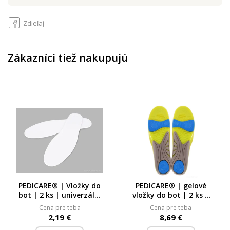
Zdieľaj
Zákazníci tiež nakupujú
PEDICARE® | Vložky do
PEDICARE® | gelové
bot | 2 ks | univerzální
vložky do bot | 2 ks |
velikost | bílé
velikost 41–45 | pro
Cena pre teba
Cena pre teba
pohodlný došlap
2,19 €
8,69 €