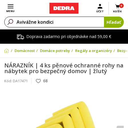
0
Otvoriť menu
MENU
ÚČET
KOŠÍK
Hľadať
Doprava zadarmo pri objednávke nad 59,00 €
Domácnosť
Domáce potreby
Regály a organizéry
Bezpe
NÁRAZNÍK | 4 ks pěnové ochranné rohy na
nábytek pro bezpečný domov | žlutý
68
Kód:
DA17471