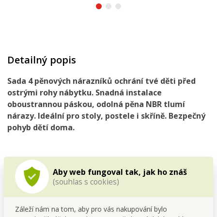
Detailný popis
Sada 4 pěnových nárazníků ochrání tvé děti před
ostrými rohy nábytku. Snadná instalace
oboustrannou páskou, odolná pěna NBR tlumí
nárazy. Ideální pro stoly, postele i skříně. Bezpečný
pohyb dětí doma.
Aby web fungoval tak, jak ho znáš
Ostré rohy nábytku už nejsou hrozbou! Praktické
ochranné
(souhlas s cookies)
pěnové rohy NÁRAZNÍK
spolehlivě tlumí nárazy a chrání
děti před nechtěným poraněním. Díky samolepicí pásce je
jejich instalace rychlá a snadná – bez vrtání a nářadí.
Záleží nám na tom, aby pro vás nakupování bylo