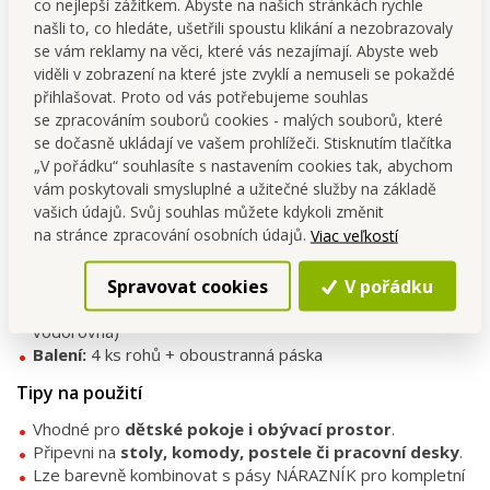
co nejlepší zážitkem. Abyste na našich stránkách rychle
Hlavní výhody
našli to, co hledáte, ušetřili spoustu klikání a nezobrazovaly
Sada 4 ks
– kompletní ochrana pro více kusů nábytku.
se vám reklamy na věci, které vás nezajímají. Abyste web
Bezpečný domov
– zabrání úrazům o ostré rohy.
viděli v zobrazení na které jste zvyklí a nemuseli se pokaždé
Tlumení nárazů
– silná pěna pohlcuje energii nárazu.
přihlašovat. Proto od vás potřebujeme souhlas
Snadná instalace
– pomocí oboustranné lepicí pásky
se zpracováním souborů cookies - malých souborů, které
(součástí balení).
se dočasně ukládají ve vašem prohlížeči. Stisknutím tlačítka
Univerzální použití
– vhodné na stoly, postele, komody i
„V pořádku“ souhlasíte s nastavením cookies tak, abychom
skříně.
vám poskytovali smysluplné a užitečné služby na základě
vašich údajů. Svůj souhlas můžete kdykoli změnit
Technické parametry
na stránce zpracování osobních údajů.
Viac veľkostí
Materiál:
100% NBR (pěnová guma)
Spravovat cookies
V pořádku
Rozměr celkem:
šířka 5,5 × hloubka 5,5 × výška 3,5 cm
Výška hrany přilehlé k nábytku:
25 mm (svislá i
vodorovná)
Balení:
4 ks rohů + oboustranná páska
Tipy na použití
Vhodné pro
dětské pokoje i obývací prostor
.
Připevni na
stoly, komody, postele či pracovní desky
.
Lze barevně kombinovat s pásy NÁRAZNÍK pro kompletní