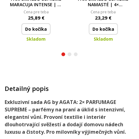
MARACUJA INTENSE | 4×
NAMASTÉ | 4×
koncentrovaný parfém
koncentrovaný parfém
Cena pre teba
Cena pre teba
na praní | 300 ml | 60
na praní | 300 ml | 60
25,89 €
23,29 €
praní
praní
Do kočíka
Do kočíka
Skladom
Skladom
Detailný popis
Exkluzivní sada AG by AGATA: 2× PARFUMAGE
SUPREME – parfémy na praní a úklid s intenzivní,
elegantní vůní. Provoní textilie i interiér
dlouhotrvající svěžestí a dodají domovu nádech
luxusu a čistoty. Pro milovníky výjimečných vůní.