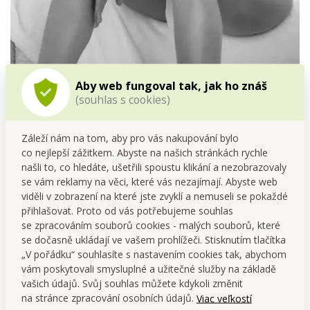
Aby web fungoval tak, jak ho znáš
(souhlas s cookies)
Záleží nám na tom, aby pro vás nakupování bylo
AG by AGATA
co nejlepší zážitkem. Abyste na našich stránkách rychle
našli to, co hledáte, ušetřili spoustu klikání a nezobrazovaly
Exkluzivní parfemace
se
se vám reklamy na věci, které vás nezajímají. Abyste web
otevírá
svěžími
ovocnými
a
citrusovými
tóny, které vás
viděli v zobrazení na které jste zvyklí a nemuseli se pokaždé
přenesou do světa lehkosti a jiskřivé čistoty.
přihlašovat. Proto od vás potřebujeme souhlas
se zpracováním souborů cookies - malých souborů, které
Smyslnou
kompozici
rozvíjí
se dočasně ukládají ve vašem prohlížeči. Stisknutím tlačítka
květinový
akord
jasmínu
a
orchideje
, něžný jako
„V pořádku“ souhlasíte s nastavením cookies tak, abychom
hedvábný dotek.
vám poskytovali smysluplné a užitečné služby na základě
Hloubku parfemace určujehřejivý
mošus
, sladká
tonka
a
vašich údajů. Svůj souhlas můžete kdykoli změnit
krémová
vanilka
.
na stránce zpracování osobních údajů.
Viac veľkostí