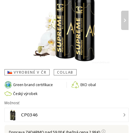
›
VYROBENÉ V ČR
COLLAB
Green brand certifikace
EKO obal
Český výrobek
Možnosť:
CP0346
Doprava
ZADARMO nad 59,00 €
(bežná cena 2,99 €)