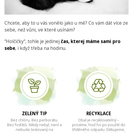
Chcete, aby to u vás vonělo jako u mě? Co vám dát více ze
sebe, než vůni, ve které usínám?
“Holčičky“, tohle je jedinej
čas, kterej máme sami pro
sebe
, i když třeba na hodinu.
ZELENÝ TIP
RECYKLACE
Bez chlóru. Bez perborátu.
Obal je recyklovatelný –
Bez fosfátů. Nikdy nebyl, není a
prosíme, hoď ho po použití do
nebude testovaný na
tříděného odpadu. Děkujeme,