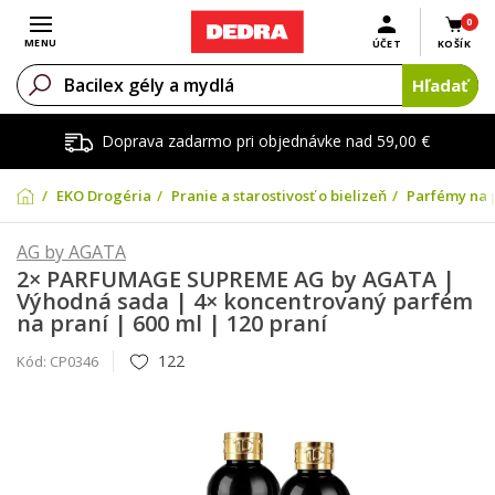
0
Otvoriť menu
MENU
ÚČET
KOŠÍK
Hľadať
Doprava zadarmo pri objednávke nad 59,00 €
EKO Drogéria
Pranie a starostivosť o bielizeň
Parfémy na 
AG by AGATA
2× PARFUMAGE SUPREME AG by AGATA |
Výhodná sada | 4× koncentrovaný parfém
na praní | 600 ml | 120 praní
122
Kód:
CP0346