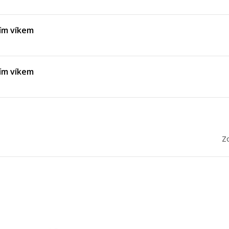
ím víkem
ím víkem
Zo