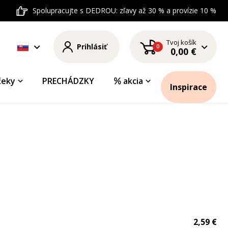
Spolupracujte s DEDROU: zľavy až 30 % a provízie 10 %
Tvoj košík
Prihlásiť
0
0,00 €
čeky
PRECHÁDZKY
akcia
Inspirace
2,59 €