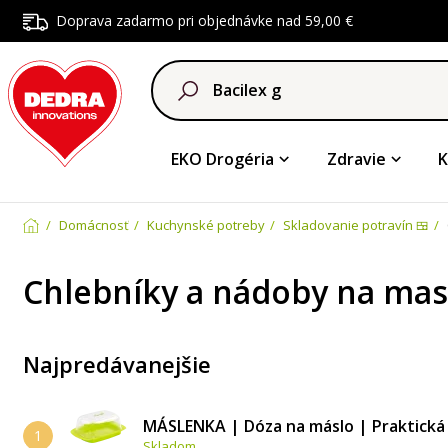
Doprava zadarmo pri objednávke nad 59,00 €
EKO Drogéria
Zdravie
K
Domácnosť
Kuchynské potreby
Skladovanie potravín 🍱
Chlebníky a nádoby na mas
Najpredávanejšie
MÁSLENKA | Dóza na máslo | Praktická 
1
Skladom