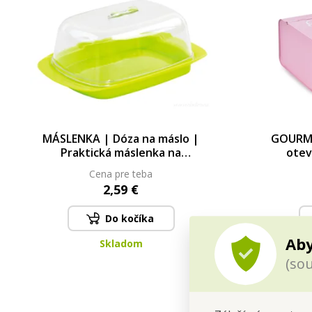
MÁSLENKA | Dóza na máslo |
GOURME
Praktická máslenka na
otev
servírování a uchování másla
Cena pre teba
2,59 €
Do kočíka
Aby
Skladom
Pos
(sou