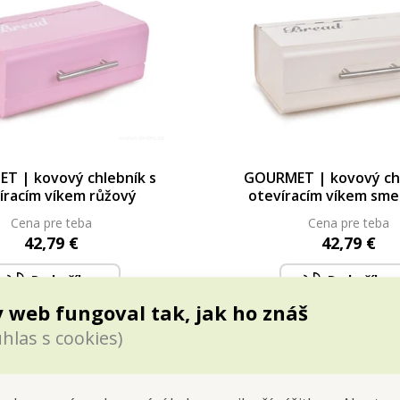
T | kovový chlebník s
GOURMET | kovový chl
íracím víkem růžový
otevíracím víkem sm
Cena pre teba
Cena pre teba
42,79 €
42,79 €
Do kočíka
Do kočíka
 web fungoval tak, jak ho znáš
ledné kusy na sklade
Posledné kusy na sk
hlas s cookies)