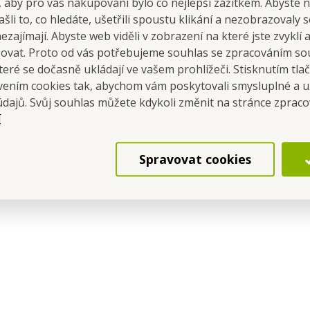
 aby pro vás nakupování bylo co nejlepší zážitkem. Abyste 
ašli to, co hledáte, ušetřili spoustu klikání a nezobrazovaly
nezajímají. Abyste web viděli v zobrazení na které jste zvyklí
šovat. Proto od vás potřebujeme souhlas se zpracováním so
eré se dočasně ukládají ve vašem prohlížeči. Stisknutím tla
avením cookies tak, abychom vám poskytovali smysluplné a u
údajů. Svůj souhlas můžete kdykoli změnit na stránce zprac
í
Spravovat cookies