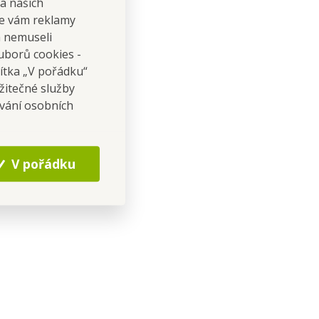
na našich
 se vám reklamy
 a nemuseli
uborů cookies -
čítka „V pořádku“
žitečné služby
ování osobních
V pořádku