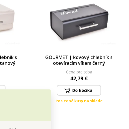
ebník s
GOURMET | kovový chlebník s
etanový
otevíracím víkem černý
Cena pre teba
42,79 €
Do kočíka
lade
Posledné kusy na sklade