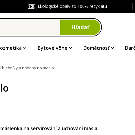
Ekologické obaly zo 100% recyklátu
Hľadať
ozmetika
Bytové vône
Domácnosť
Dar
Chlebníky a nádoby na maslo
lo
máslenka na servírování a uchování másla