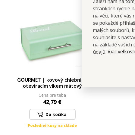
Záleží nám na tom,
stránkách rychle n
na věci, které vás 
se pokaždé přihla
malých souborů, kt
souhlasíte s nast
na základě vašich 
Viac veľkost
údajů.
GOURMET | kovový chlebník s
otevíracím víkem mátový
Cena pre teba
42,79 €
Do kočíka
Posledné kusy na sklade